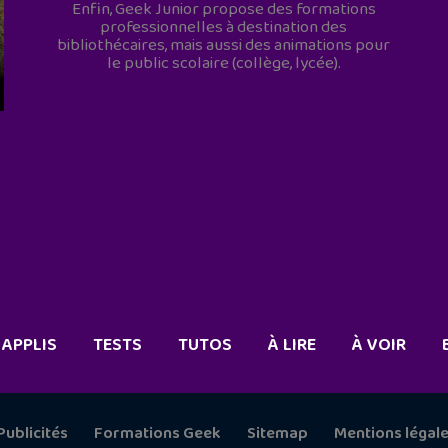
Enfin, Geek Junior propose des formations
professionnelles à destination des
bibliothécaires, mais aussi des animations pour
le public scolaire (collège, lycée).
APPLIS
TESTS
TUTOS
À LIRE
À VOIR
Publicités
Formations Geek
Sitemap
Mentions légal