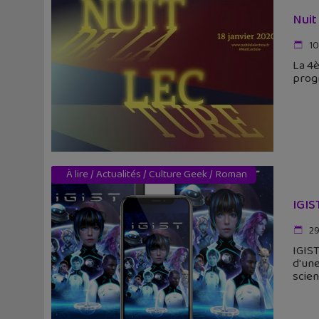
Nuit
10
La 4è
progr
À lire
/
Actualités
/
Culture Geek
/
Roman
IGIS
29 
IGIST
d'une
scien