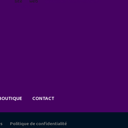
site web
geekjunior.fr/informations-
cookies/
BOUTIQUE
CONTACT
es
Politique de confidentialité