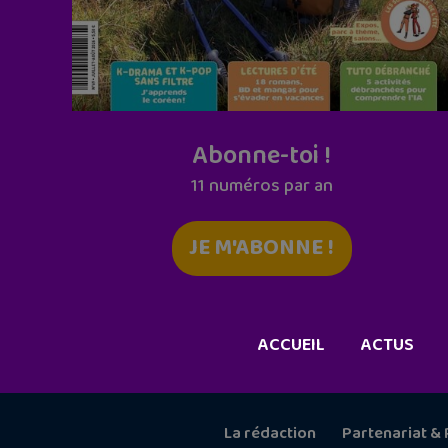
Abonne-toi !
11 numéros par an
JE M'ABONNE !
ACCUEIL
ACTUS
La rédaction
Partenariat & 