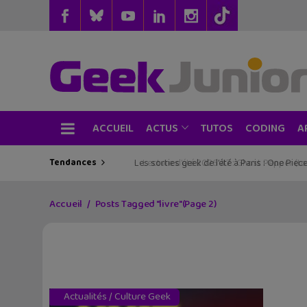
ACCUEIL
TUTOS
CODING
ACTUS
A
Tendances
Les sorties geek de l’été à Paris : One Pie
Accueil
Posts Tagged "livre"
(Page 2)
Actualités
/
Culture Geek