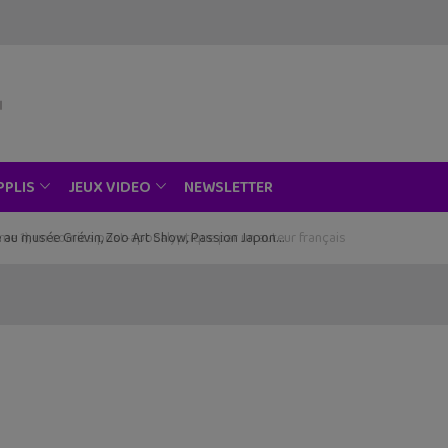
NEWSLETTER
PPLIS
JEUX VIDEO
ce au musée Grévin, Zoo Art Show, Passion Japon…