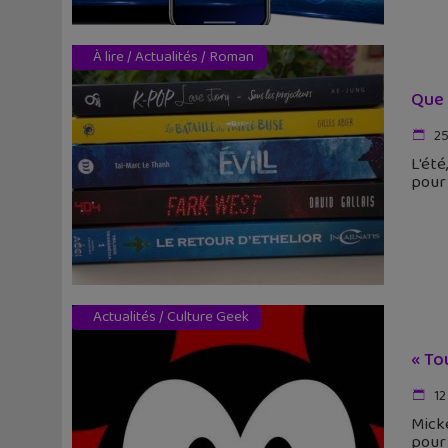
À lire
/
Actualités
/
Roman
Que 
25
L'été
pour 
Actualités
/
Culture Geek
« To
12
Micke
pour 