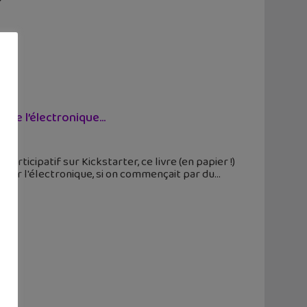
 de l’électronique...
rticipatif sur Kickstarter, ce livre (en papier !)
uvrir l'électronique, si on commençait par du