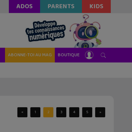
ADOS
PARENTS
KIDS
ABONNE-TOI AU MAG
BOUTIQUE
«
1
2
3
4
5
»