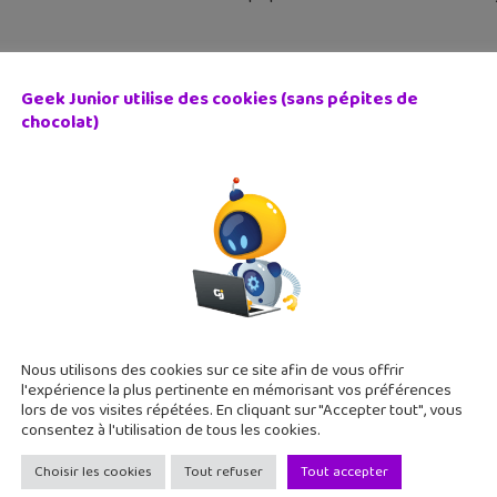
Geek Junior utilise des cookies (sans pépites de
chocolat)
r Machine : le livre-jouet interactif qui dévoile les secrets
 janvier 2018
ôle de livre que "Papier Machine". En campagne de financement pa
t de créer 6 jouets électroniques. Oui, c'est dingue. Pour déco
Nous utilisons des cookies sur ce site afin de vous offrir
l'expérience la plus pertinente en mémorisant vos préférences
lors de vos visites répétées. En cliquant sur "Accepter tout", vous
consentez à l'utilisation de tous les cookies.
Choisir les cookies
Tout refuser
Tout accepter
s livres sur l’univers Minecraft à se faire offrir pour Noël