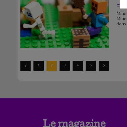
10
Minec
Minec
dans
1
2
3
4
5
Le magazine