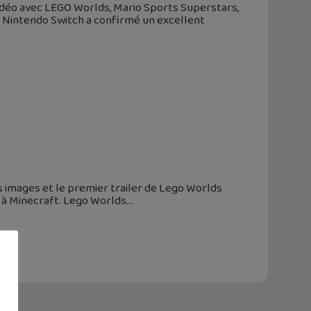
vidéo avec LEGO Worlds, Mario Sports Superstars,
, Nintendo Switch a confirmé un excellent
s images et le premier trailer de Lego Worlds
s à Minecraft. Lego Worlds