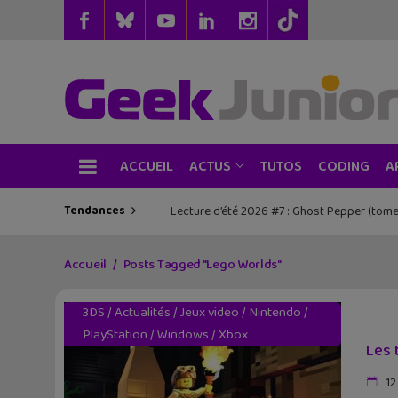
ACCUEIL
TUTOS
CODING
ACTUS
A
Tendances
Lecture d’été 2026 #7 : Ghost Pepper (tome
Accueil
Posts Tagged "Lego Worlds"
3DS
/
Actualités
/
Jeux video
/
Nintendo
/
PlayStation
/
Windows
/
Xbox
Les 
12