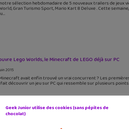
 notre sélection hebdomadaire de 5 nouveaux trailers de jeux 
World, Gran Turismo Sport, Mario Kart 8 Deluxe . Cette semaine
au
uvre Lego Worlds, le Minecraft de LEGO déjà sur PC
juin 2015
 Minecraft avait enfin trouvé un vrai concurrent ? Les première
fait découvrir un jeu sur PC qui ressemble sur plusieurs point
Geek Junior utilise des cookies (sans pépites de
chocolat)