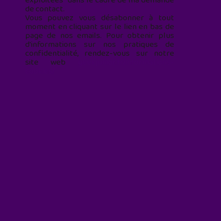
exploitées* dans le cadre de ma demande
de contact.
Vous pouvez vous désabonner à tout
moment en cliquant sur le lien en bas de
page de nos emails. Pour obtenir plus
d'informations sur nos pratiques de
confidentialité, rendez-vous sur notre
site web
geekjunior.fr/informations-
cookies/