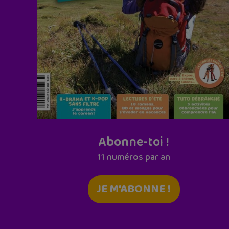
Abonne-toi !
11 numéros par an
JE M'ABONNE !