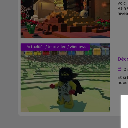
Voici
Rain 
nive
Actualités
/
Jeux video
/
Windows
Déco
2 
Et si
nous 