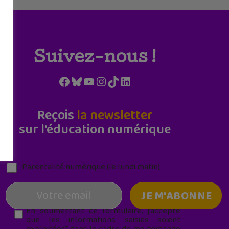
Suivez-nous !
Facebook
Bluesky
YouTube
Instagram
TikTok
LinkedIn
Reçois
la newsletter
sur l'éducation numérique
Parentalité numérique (le lundi matin)
En soumettant ce formulaire, j’accepte
que les informations saisies soient