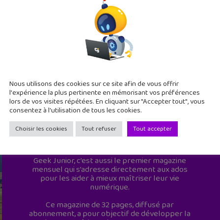
Nous utilisons des cookies sur ce site afin de vous offrir
l'expérience la plus pertinente en mémorisant vos préférences
lors de vos visites répétées. En cliquant sur "Accepter tout", vous
consentez à l'utilisation de tous les cookies.
Choisir les cookies
Tout refuser
Tout accepter
Geek Junior est le premier site de culture
numérique à destination des adolescents.
Geek Junior, c’est aussi le premier magazine
mensuel qui s’adresse directement aux ados
pour les aider à mieux maîtriser leur vie
numérique.
Ce magazine de 32 pages, diffusé par
abonnement, a pour objectif de développer la