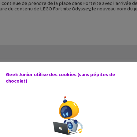
continue de prendre de la place dans Fortnite avec l'arrivée de
ure du contenu de LEGO Fortnite Odyssey, le nouveau nom du je
Geek Junior utilise des cookies (sans pépites de
chocolat)