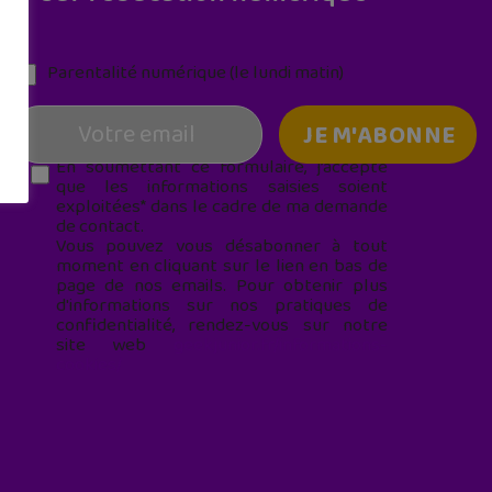
Parentalité numérique (le lundi matin)
En soumettant ce formulaire, j’accepte
que les informations saisies soient
exploitées* dans le cadre de ma demande
de contact.
Vous pouvez vous désabonner à tout
moment en cliquant sur le lien en bas de
page de nos emails. Pour obtenir plus
d'informations sur nos pratiques de
confidentialité, rendez-vous sur notre
site web
geekjunior.fr/informations-
cookies/