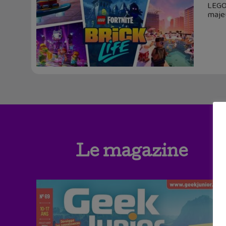
LEGO 
maje
Le magazine