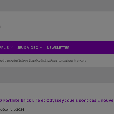
NEWSLETTER
PPLIS
JEUX VIDEO
ce au musée Grévin, Zoo Art Show, Passion Japon…
 Fortnite Brick Life et Odyssey : quels sont ces « nouv
 décembre 2024