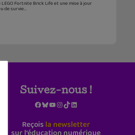
 LEGO Fortnite Brick Life et une mise à jour
u de survie
Suivez-nous !
Facebook
Bluesky
YouTube
Instagram
TikTok
LinkedIn
Reçois
la newsletter
sur l'éducation numérique