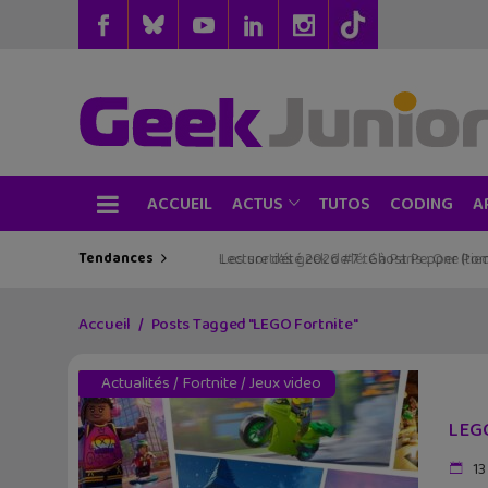
ACCUEIL
TUTOS
CODING
ACTUS
A
Tendances
Les sorties geek de l’été à Paris : One Pie
Accueil
Posts Tagged "LEGO Fortnite"
Actualités
/
Fortnite
/
Jeux video
LEGO
13