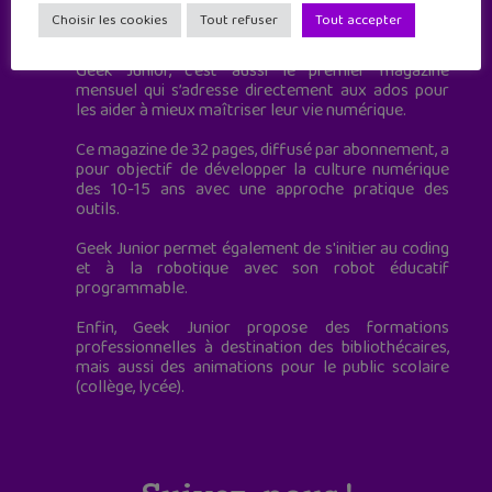
Geek Junior est le premier site de culture numérique
Choisir les cookies
Tout refuser
Tout accepter
à destination des adolescents.
Geek Junior, c’est aussi le premier magazine
mensuel qui s’adresse directement aux ados pour
les aider à mieux maîtriser leur vie numérique.
Ce magazine de 32 pages, diffusé par abonnement, a
pour objectif de développer la culture numérique
des 10-15 ans avec une approche pratique des
outils.
Geek Junior permet également de s'initier au coding
et à la robotique avec son robot éducatif
programmable.
Enfin, Geek Junior propose des formations
professionnelles à destination des bibliothécaires,
mais aussi des animations pour le public scolaire
(collège, lycée).