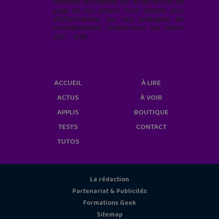
moment en cliquant sur le lien en bas de
page de nos emails. Pour obtenir plus
d'informations sur nos pratiques de
confidentialité, rendez-vous sur notre
site web
geekjunior.fr/informations-
cookies/
ACCUEIL
À LIRE
ACTUS
À VOIR
APPLIS
BOUTIQUE
TESTS
CONTACT
TUTOS
La rédaction
Partenariat & Publicités
Formations Geek
Sitemap