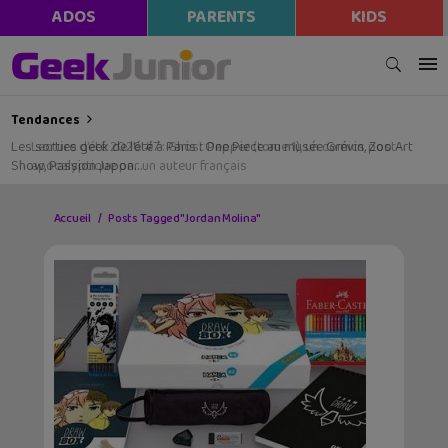
ADOS
PARENTS
KIDS
Tendances
Les sorties geek de l’été à Paris : One Piece au musée Grévin, Zoo Art
Show, Passion Japon…
Accueil
Posts Tagged "Jordan Molina"