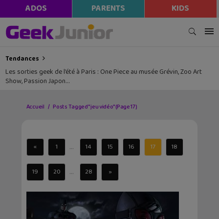
ADOS
PARENTS
KIDS
Tendances
Les sorties geek de l’été à Paris : One Piece au musée Grévin, Zoo Art
Show, Passion Japon…
Accueil
Posts Tagged "jeu vidéo"
(Page 17)
...
«
1
14
15
16
17
18
...
19
20
28
»