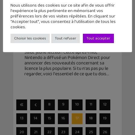
Nous utilisons des cookies sur ce site afin de vous offrir
l'expérience la plus pertinente en mémorisant vos
préférences lors de vos visites répétées. En cliquant sur
Pokémon Direct : ce qu’il faut
"Accepter tout", vous consentez à l'utilisation de tous les
retenir ? Pokken Tournament DX,
cookies.
Pokémon Ultra-Soleil...
Choisir les cookies
Tout refuser
Tout accepter
6 juin 2017
Salut jeune lecteur! Cette après-midi,
Nintendo a diffusé un Pokémon Direct pour
annoncer des nouveautés concernant sa
licence la plus populaire. Si tu n'as pas pu le
regarder, voici l'essentiel de ce que tu dois
8
9
10
11
12
13
14
15
16
17
18
19
20
21
22
23
24
25
26