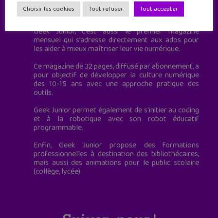
Geek Junior est le premier site de culture numérique
Choisir les cookies
Tout refuser
Tout accepter
à destination des adolescents.
Geek Junior, c’est aussi le premier magazine
mensuel qui s’adresse directement aux ados pour
les aider à mieux maîtriser leur vie numérique.
Ce magazine de 32 pages, diffusé par abonnement, a
pour objectif de développer la culture numérique
des 10-15 ans avec une approche pratique des
outils.
Geek Junior permet également de s'initier au coding
et à la robotique avec son robot éducatif
programmable.
Enfin, Geek Junior propose des formations
professionnelles à destination des bibliothécaires,
mais aussi des animations pour le public scolaire
(collège, lycée).