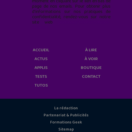
moment en cliquant sur le lien en bas de
page de nos emails. Pour obtenir plus
d'informations sur nos pratiques de
confidentialité, rendez-vous sur notre
site web
geekjunior.fr/informations-
cookies/
ACCUEIL
À LIRE
ACTUS
À VOIR
APPLIS
BOUTIQUE
TESTS
CONTACT
TUTOS
La rédaction
Partenariat & Publicités
Formations Geek
Sitemap