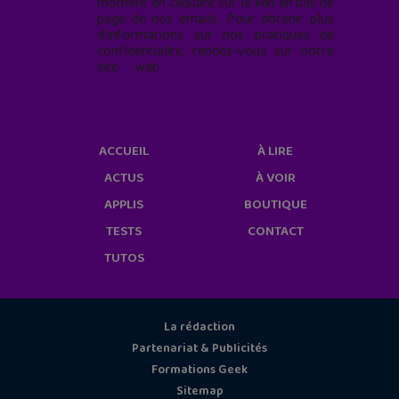
moment en cliquant sur le lien en bas de
page de nos emails. Pour obtenir plus
d'informations sur nos pratiques de
confidentialité, rendez-vous sur notre
site web
geekjunior.fr/informations-
cookies/
ACCUEIL
À LIRE
ACTUS
À VOIR
APPLIS
BOUTIQUE
TESTS
CONTACT
TUTOS
La rédaction
Partenariat & Publicités
Formations Geek
Sitemap