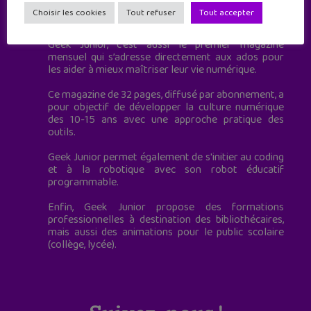
Geek Junior est le premier site de culture numérique
Choisir les cookies
Tout refuser
Tout accepter
à destination des adolescents.
Geek Junior, c’est aussi le premier magazine
mensuel qui s’adresse directement aux ados pour
les aider à mieux maîtriser leur vie numérique.
Ce magazine de 32 pages, diffusé par abonnement, a
pour objectif de développer la culture numérique
des 10-15 ans avec une approche pratique des
outils.
Geek Junior permet également de s'initier au coding
et à la robotique avec son robot éducatif
programmable.
Enfin, Geek Junior propose des formations
professionnelles à destination des bibliothécaires,
mais aussi des animations pour le public scolaire
(collège, lycée).