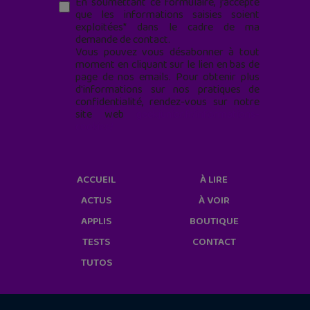
En soumettant ce formulaire, j’accepte
que les informations saisies soient
exploitées* dans le cadre de ma
demande de contact.
Vous pouvez vous désabonner à tout
moment en cliquant sur le lien en bas de
page de nos emails. Pour obtenir plus
d'informations sur nos pratiques de
confidentialité, rendez-vous sur notre
site web
geekjunior.fr/informations-
cookies/
ACCUEIL
À LIRE
ACTUS
À VOIR
APPLIS
BOUTIQUE
TESTS
CONTACT
TUTOS