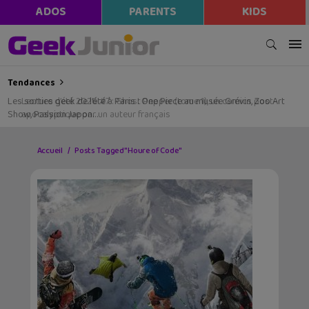
ADOS
PARENTS
KIDS
Tendances
Les sorties geek de l’été à Paris : One Piece au musée Grévin, Zoo Art
Show, Passion Japon…
Accueil
Posts Tagged "Houre of Code"