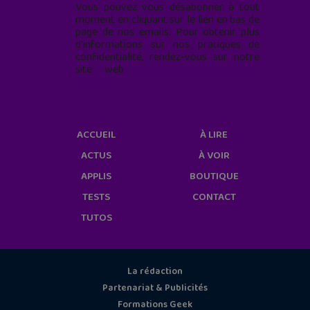
Vous pouvez vous désabonner à tout
moment en cliquant sur le lien en bas de
page de nos emails. Pour obtenir plus
d'informations sur nos pratiques de
confidentialité, rendez-vous sur notre
site web
geekjunior.fr/informations-
cookies/
ACCUEIL
À LIRE
ACTUS
À VOIR
APPLIS
BOUTIQUE
TESTS
CONTACT
TUTOS
La rédaction
Partenariat & Publicités
Formations Geek