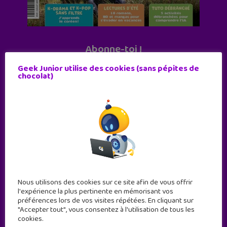
Abonne-toi !
11 numéros par an
Geek Junior utilise des cookies (sans pépites de
chocolat)
JE M'ABONNE !
Nous utilisons des cookies sur ce site afin de vous offrir
l'expérience la plus pertinente en mémorisant vos
préférences lors de vos visites répétées. En cliquant sur
"Accepter tout", vous consentez à l'utilisation de tous les
cookies.