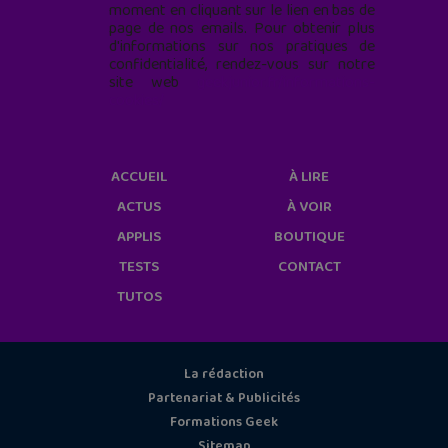
moment en cliquant sur le lien en bas de
page de nos emails. Pour obtenir plus
d'informations sur nos pratiques de
confidentialité, rendez-vous sur notre
site web
geekjunior.fr/informations-
cookies/
ACCUEIL
À LIRE
ACTUS
À VOIR
APPLIS
BOUTIQUE
TESTS
CONTACT
TUTOS
La rédaction
Partenariat & Publicités
Formations Geek
Sitemap