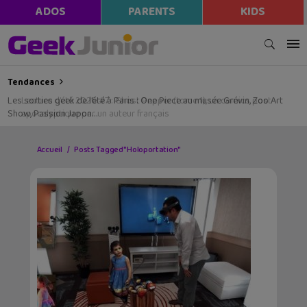
ADOS
PARENTS
KIDS
Tendances
Les sorties geek de l’été à Paris : One Piece au musée Grévin, Zoo Art
Show, Passion Japon…
Accueil
Posts Tagged "Holoportation"