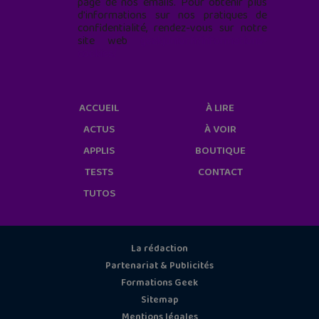
page de nos emails. Pour obtenir plus
d'informations sur nos pratiques de
confidentialité, rendez-vous sur notre
site web
geekjunior.fr/informations-
cookies/
ACCUEIL
À LIRE
ACTUS
À VOIR
APPLIS
BOUTIQUE
TESTS
CONTACT
TUTOS
La rédaction
Partenariat & Publicités
Formations Geek
Sitemap
Mentions légales