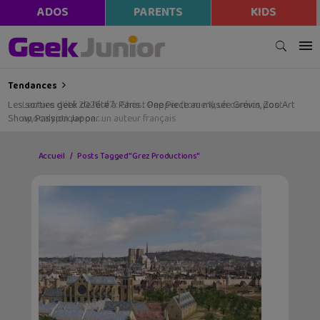
ADOS
PARENTS
KIDS
Tendances
Les sorties geek de l’été à Paris : One Piece au musée Grévin, Zoo Art
Show, Passion Japon…
Accueil
Posts Tagged "Grez Productions"