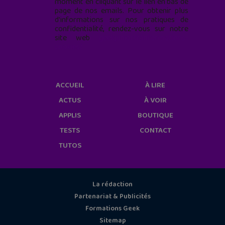
moment en cliquant sur le lien en bas de
page de nos emails. Pour obtenir plus
d'informations sur nos pratiques de
confidentialité, rendez-vous sur notre
site web
geekjunior.fr/informations-
cookies/
ACCUEIL
À LIRE
ACTUS
À VOIR
APPLIS
BOUTIQUE
TESTS
CONTACT
TUTOS
La rédaction
Partenariat & Publicités
Formations Geek
Sitemap