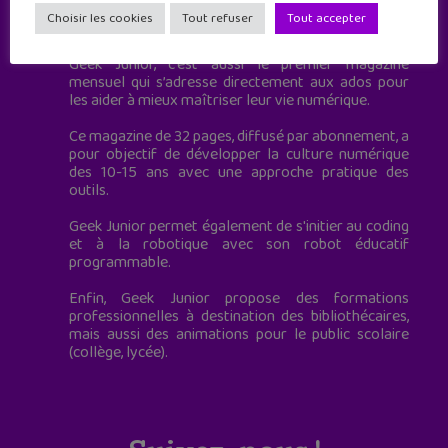
Geek Junior est le premier site de culture numérique
Choisir les cookies
Tout refuser
Tout accepter
à destination des adolescents.
Geek Junior, c’est aussi le premier magazine
mensuel qui s’adresse directement aux ados pour
les aider à mieux maîtriser leur vie numérique.
Ce magazine de 32 pages, diffusé par abonnement, a
pour objectif de développer la culture numérique
des 10-15 ans avec une approche pratique des
outils.
Geek Junior permet également de s'initier au coding
et à la robotique avec son robot éducatif
programmable.
Enfin, Geek Junior propose des formations
professionnelles à destination des bibliothécaires,
mais aussi des animations pour le public scolaire
(collège, lycée).