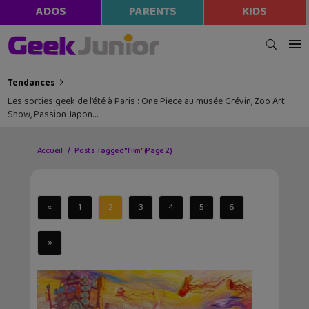
ADOS
PARENTS
KIDS
Tendances
Les sorties geek de l’été à Paris : One Piece au musée Grévin, Zoo Art
Show, Passion Japon…
Accueil
Posts Tagged "film"
(Page 2)
«
1
2
3
4
5
6
»