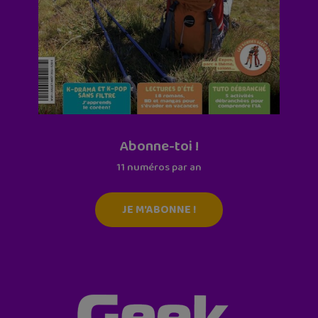
Abonne-toi !
11 numéros par an
JE M'ABONNE !