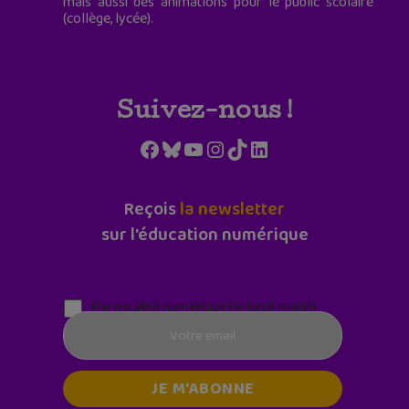
mais aussi des animations pour le public scolaire
(collège, lycée).
Suivez-nous !
Facebook
Bluesky
YouTube
Instagram
TikTok
LinkedIn
Reçois
la newsletter
sur l'éducation numérique
Parentalité numérique (le lundi matin)