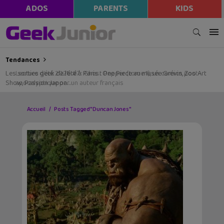
ADOS
PARENTS
KIDS
Tendances
Les sorties geek de l’été à Paris : One Piece au musée Grévin, Zoo Art
Show, Passion Japon…
Accueil
Posts Tagged "Duncan Jones"