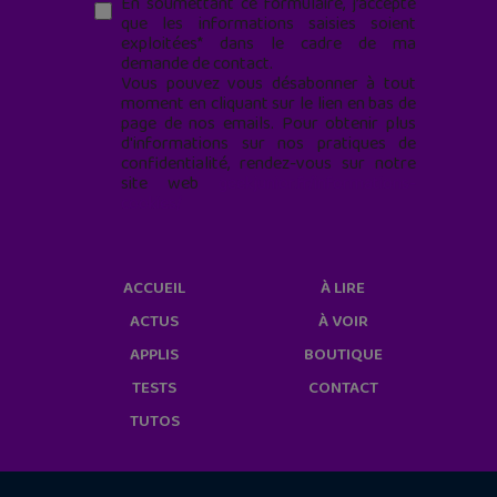
En soumettant ce formulaire, j’accepte
que les informations saisies soient
exploitées* dans le cadre de ma
demande de contact.
Vous pouvez vous désabonner à tout
moment en cliquant sur le lien en bas de
page de nos emails. Pour obtenir plus
d'informations sur nos pratiques de
confidentialité, rendez-vous sur notre
site web
geekjunior.fr/informations-
cookies/
ACCUEIL
À LIRE
ACTUS
À VOIR
APPLIS
BOUTIQUE
TESTS
CONTACT
TUTOS