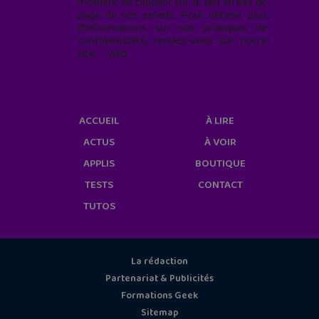
moment en cliquant sur le lien en bas de
page de nos emails. Pour obtenir plus
d'informations sur nos pratiques de
confidentialité, rendez-vous sur notre
site web
geekjunior.fr/informations-
cookies/
ACCUEIL
À LIRE
ACTUS
À VOIR
APPLIS
BOUTIQUE
TESTS
CONTACT
TUTOS
La rédaction
Partenariat & Publicités
Formations Geek
Sitemap