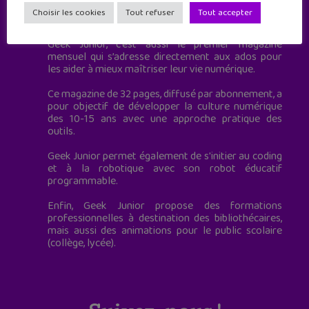
Geek Junior est le premier site de culture numérique
Choisir les cookies
Tout refuser
Tout accepter
à destination des adolescents.
Geek Junior, c’est aussi le premier magazine
mensuel qui s’adresse directement aux ados pour
les aider à mieux maîtriser leur vie numérique.
Ce magazine de 32 pages, diffusé par abonnement, a
pour objectif de développer la culture numérique
des 10-15 ans avec une approche pratique des
outils.
Geek Junior permet également de s'initier au coding
et à la robotique avec son robot éducatif
programmable.
Enfin, Geek Junior propose des formations
professionnelles à destination des bibliothécaires,
mais aussi des animations pour le public scolaire
(collège, lycée).