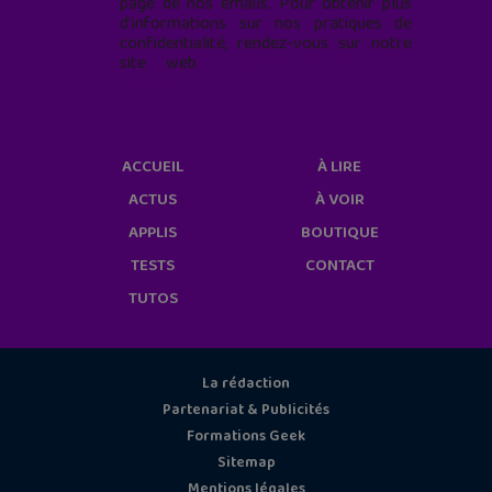
page de nos emails. Pour obtenir plus
d'informations sur nos pratiques de
confidentialité, rendez-vous sur notre
site web
geekjunior.fr/informations-
cookies/
ACCUEIL
À LIRE
ACTUS
À VOIR
APPLIS
BOUTIQUE
TESTS
CONTACT
TUTOS
La rédaction
Partenariat & Publicités
Formations Geek
Sitemap
Mentions légales