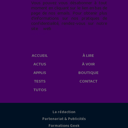
Vous pouvez vous désabonner à tout
moment en cliquant sur le lien en bas de
page de nos emails. Pour obtenir plus
d'informations sur nos pratiques de
confidentialité, rendez-vous sur notre
site web
geekjunior.fr/informations-
cookies/
ACCUEIL
À LIRE
ACTUS
À VOIR
APPLIS
BOUTIQUE
TESTS
CONTACT
TUTOS
La rédaction
Partenariat & Publicités
Formations Geek