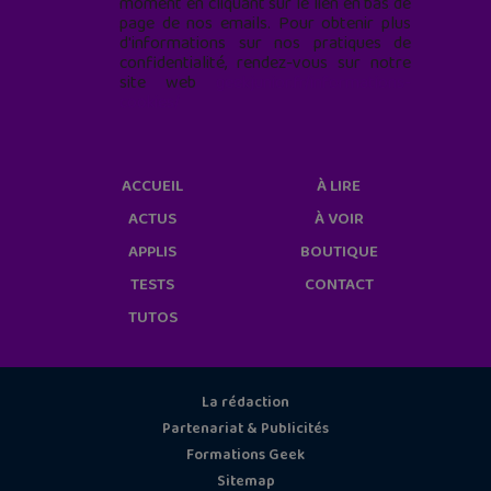
moment en cliquant sur le lien en bas de
page de nos emails. Pour obtenir plus
d'informations sur nos pratiques de
confidentialité, rendez-vous sur notre
site web
geekjunior.fr/informations-
cookies/
ACCUEIL
À LIRE
ACTUS
À VOIR
APPLIS
BOUTIQUE
TESTS
CONTACT
TUTOS
La rédaction
Partenariat & Publicités
Formations Geek
Sitemap