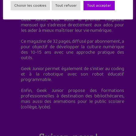
Geek Junior est le premier site de culture numérique
Choisir les cookies
Tout refuser
Tout accepter
à destination des adolescents.
Geek Junior, c’est aussi le premier magazine
mensuel qui s’adresse directement aux ados pour
les aider à mieux maîtriser leur vie numérique.
Ce magazine de 32 pages, diffusé par abonnement, a
pour objectif de développer la culture numérique
des 10-15 ans avec une approche pratique des
outils.
Geek Junior permet également de s'initier au coding
et à la robotique avec son robot éducatif
programmable.
Enfin, Geek Junior propose des formations
professionnelles à destination des bibliothécaires,
mais aussi des animations pour le public scolaire
(collège, lycée).