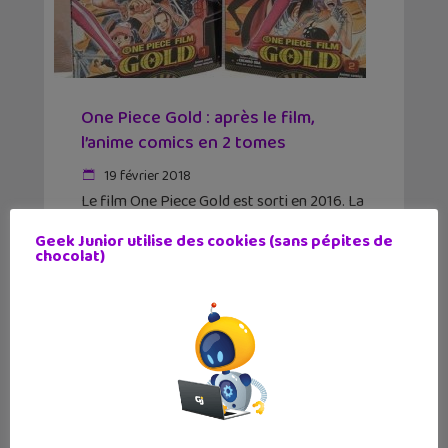
One Piece Gold : après le film,
l’anime comics en 2 tomes
19 février 2018
Le film One Piece Gold est sorti en 2016. La
célèbre franchise continue avec cette fois
le manga en deux tomes publiés aux
Geek Junior utilise des cookies (sans pépites de
éditions Glénat. Déjà tranchons le débat :
chocolat)
manga ou anime comics ? Peu