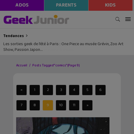
ADOS
PARENTS
KIDS
Tendances
Les sorties geek de l’été à Paris : One Piece au musée Grévin, Zoo Art
Show, Passion Japon…
Accueil
Posts Tagged "comics"
(Page 9)
«
1
2
3
4
5
6
7
8
9
10
11
»