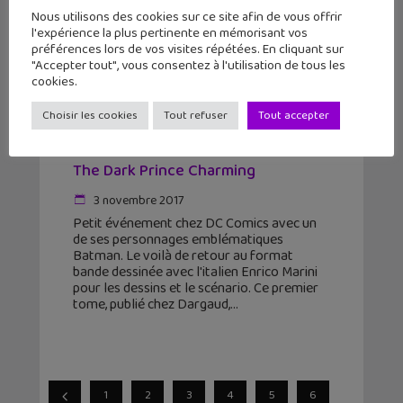
Nous utilisons des cookies sur ce site afin de vous offrir
l'expérience la plus pertinente en mémorisant vos
préférences lors de vos visites répétées. En cliquant sur
"Accepter tout", vous consentez à l'utilisation de tous les
cookies.
Choisir les cookies
Tout refuser
Tout accepter
La BD du week-end #17 : Batman –
The Dark Prince Charming
3 novembre 2017
Petit événement chez DC Comics avec un
de ses personnages emblématiques
Batman. Le voilà de retour au format
bande dessinée avec l'italien Enrico Marini
pour les dessins et le scénario. Ce premier
tome, publié chez Dargaud,
1
2
3
4
5
6