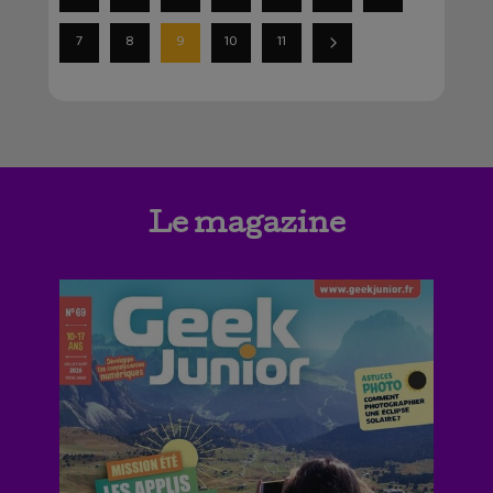
7
8
9
10
11
Le magazine