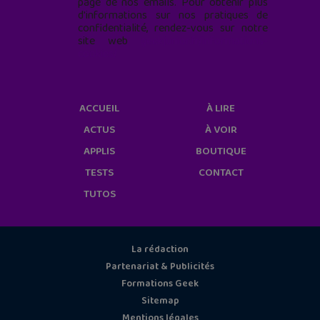
page de nos emails. Pour obtenir plus
d'informations sur nos pratiques de
confidentialité, rendez-vous sur notre
site web
geekjunior.fr/informations-
cookies/
ACCUEIL
À LIRE
ACTUS
À VOIR
APPLIS
BOUTIQUE
TESTS
CONTACT
TUTOS
La rédaction
Partenariat & Publicités
Formations Geek
Sitemap
Mentions légales