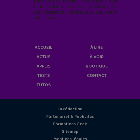
page de nos emails. Pour obtenir plus
d'informations sur nos pratiques de
confidentialité, rendez-vous sur notre
site web
geekjunior.fr/informations-
cookies/
ACCUEIL
À LIRE
ACTUS
À VOIR
APPLIS
BOUTIQUE
TESTS
CONTACT
TUTOS
La rédaction
Partenariat & Publicités
Formations Geek
Sitemap
Mentions légales