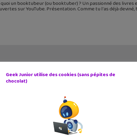
 quoi un booktubeur (ou booktuber) ? Un passionné des livres e
vertes sur YouTube. Présentation. Comme tu l'as déjà deviné, 
Geek Junior utilise des cookies (sans pépites de
chocolat)