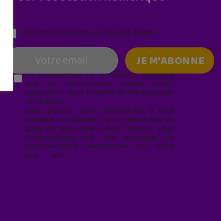
Parentalité numérique (le lundi matin)
En soumettant ce formulaire, j’accepte
que les informations saisies soient
exploitées* dans le cadre de ma demande
de contact.
Vous pouvez vous désabonner à tout
moment en cliquant sur le lien en bas de
page de nos emails. Pour obtenir plus
d'informations sur nos pratiques de
confidentialité, rendez-vous sur notre
site web
geekjunior.fr/informations-
cookies/