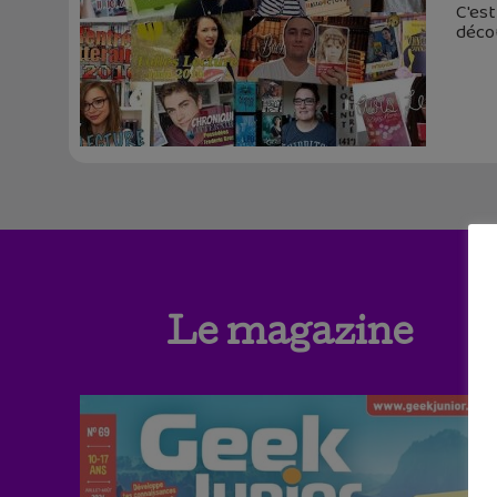
C'est
décou
Le magazine