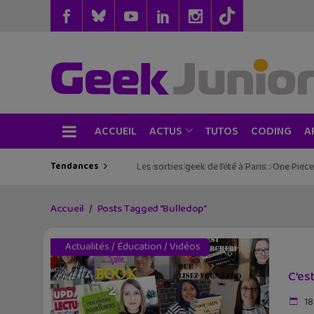
ACCUEIL
TUTOS
CODING
ACTUS
A
Tendances
Les sorties geek de l’été à Paris : One Pie
Accueil
Posts Tagged "Bulledop"
Actualités
/
Éducation
/
Vidéos
C’es
18