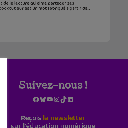
t de la lecture qui aime partager ses
booktubeur est un mot fabriqué à partir de
Suivez-nous !
Facebook
Bluesky
YouTube
Instagram
TikTok
LinkedIn
Reçois
la newsletter
sur l'éducation numérique