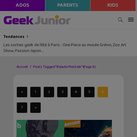
ADOS
PARENTS
KIDS
Tendances
Les sorties geek de l’été à Paris : One Piece au musée Grévin, Zoo Art
Show, Passion Japon…
Accueil
Posts Tagged "Balade Mentale"
(Page 6)
«
1
2
3
4
5
6
7
»