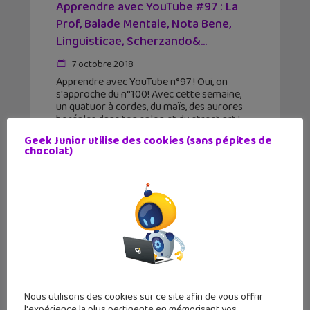
Apprendre avec YouTube #97 : La
Prof, Balade Mentale, Nota Bene,
Linguisticae, Scherzando&...
7 octobre 2018
Apprendre avec YouTube n°97 ! Oui, on
s'approche du n°100! Avec cette semaine,
un quatuor à cordes, du maïs, des aurores
boréales dans ton salon et du street art !
Bon visionnage ! Les chaînes de
Geek Junior utilise des cookies (sans pépites de
chocolat)
Nous utilisons des cookies sur ce site afin de vous offrir
l'expérience la plus pertinente en mémorisant vos