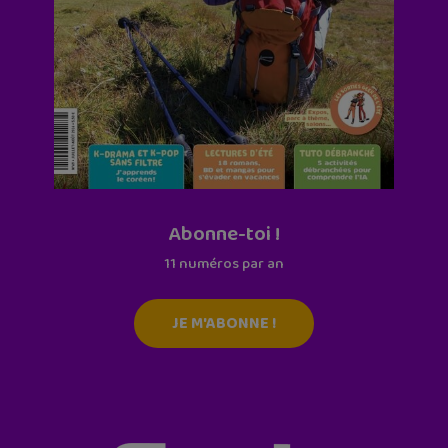
Abonne-toi !
11 numéros par an
JE M'ABONNE !