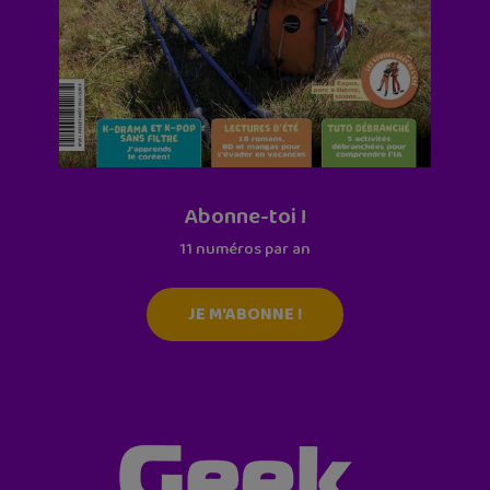
Abonne-toi !
11 numéros par an
JE M'ABONNE !