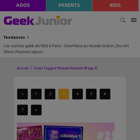
ADOS
PARENTS
KIDS
Tendances
Les sorties geek de l’été à Paris : One Piece au musée Grévin, Zoo Art
Show, Passion Japon…
Accueil
Posts Tagged "Balade Mentale"
(Page 3)
«
1
2
3
4
5
6
7
»