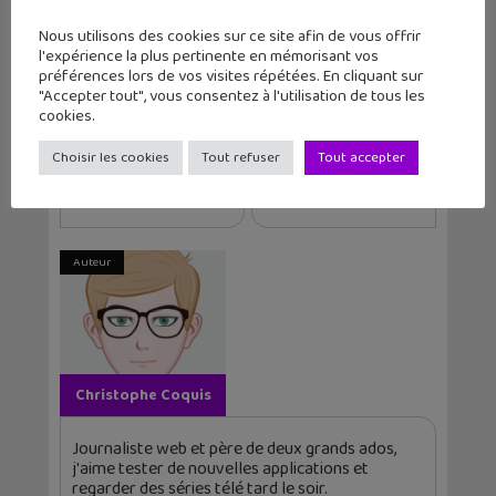
Apprendre Avec YouTube
Balade Mentale
Nous utilisons des cookies sur ce site afin de vous offrir
C Jamy
Lea-English
Louis-San
Lumni
l'expérience la plus pertinente en mémorisant vos
Passé Sauvage
préférences lors de vos visites répétées. En cliquant sur
"Accepter tout", vous consentez à l'utilisation de tous les
cookies.
Article précédent
Article suivant
Choisir les cookies
Tout refuser
Tout accepter
Replay : Mémoires
Sortie de 2 livres
d'une famil...
escape game : U...
Auteur
Christophe Coquis
Journaliste web et père de deux grands ados,
j'aime tester de nouvelles applications et
regarder des séries télé tard le soir.