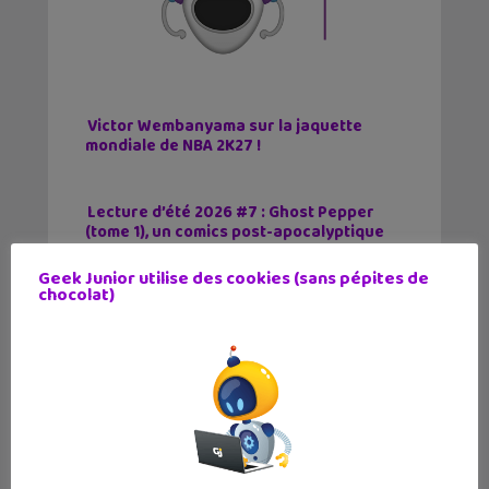
Victor Wembanyama sur la jaquette
mondiale de NBA 2K27 !
Lecture d’été 2026 #7 : Ghost Pepper
(tome 1), un comics post-apocalyptique
par un auteur français
Geek Junior utilise des cookies (sans pépites de
chocolat)
Les sorties geek de l’été à Paris : One
✕
Piece au musée Grévin, Zoo Art Show,
Passion Japon…
Tags