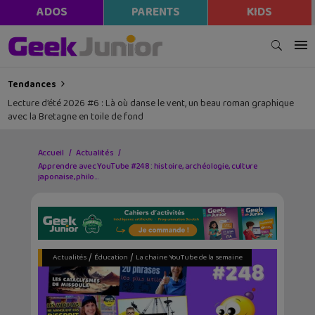
modal-check
ADOS
PARENTS
KIDS
Tendances
Lecture d’été 2026 #6 : Là où danse le vent, un beau roman graphique
avec la Bretagne en toile de fond
Accueil
Actualités
Apprendre avec YouTube #248 : histoire, archéologie, culture
japonaise, philo…
/
/
Actualités
Éducation
La chaine YouTube de la semaine