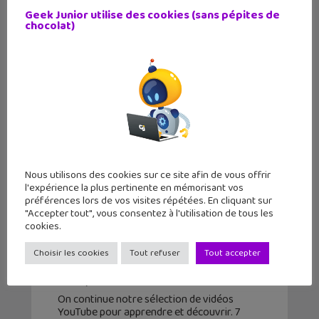
Geek Junior utilise des cookies (sans pépites de
chocolat)
Nous utilisons des cookies sur ce site afin de vous offrir
l'expérience la plus pertinente en mémorisant vos
préférences lors de vos visites répétées. En cliquant sur
"Accepter tout", vous consentez à l'utilisation de tous les
Apprendre avec YouTube #232 :
cookies.
maths, astronomie, tech, vicking,
Choisir les cookies
Tout refuser
Tout accepter
SVT…
22 janvier 2023
On continue notre sélection de vidéos
YouTube pour apprendre et découvrir. 7