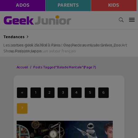
ADOS
PARENTS
KIDS
Tendances
Les sorties geek de l’été à Paris : One Piece au musée Grévin, Zoo Art
Show, Passion Japon…
Accueil
Posts Tagged "Balade Mentale"
(Page 7)
«
1
2
3
4
5
6
7