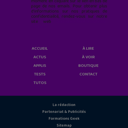
moment en cliquant sur le lien en bas de
page de nos emails. Pour obtenir plus
d'informations sur nos pratiques de
confidentialité, rendez-vous sur notre
site web
geekjunior.fr/informations-
cookies/
ACCUEIL
À LIRE
ACTUS
À VOIR
APPLIS
BOUTIQUE
TESTS
CONTACT
TUTOS
La rédaction
Partenariat & Publicités
Formations Geek
Sitemap