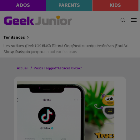
ADOS
PARENTS
KIDS
Tendances
Les sorties geek de l’été à Paris : One Piece au musée Grévin, Zoo Art
Show, Passion Japon…
Accueil
Posts Tagged "Astuces tiktok"