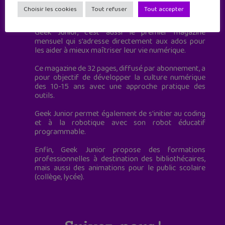
Geek Junior est le premier site de culture numérique
Choisir les cookies
Tout refuser
Tout accepter
à destination des adolescents.
Geek Junior, c’est aussi le premier magazine
mensuel qui s’adresse directement aux ados pour
les aider à mieux maîtriser leur vie numérique.
Ce magazine de 32 pages, diffusé par abonnement, a
pour objectif de développer la culture numérique
des 10-15 ans avec une approche pratique des
outils.
Geek Junior permet également de s'initier au coding
et à la robotique avec son robot éducatif
programmable.
Enfin, Geek Junior propose des formations
professionnelles à destination des bibliothécaires,
mais aussi des animations pour le public scolaire
(collège, lycée).