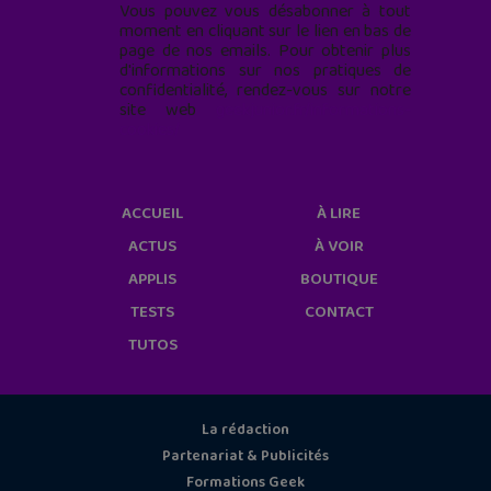
Vous pouvez vous désabonner à tout
moment en cliquant sur le lien en bas de
page de nos emails. Pour obtenir plus
d'informations sur nos pratiques de
confidentialité, rendez-vous sur notre
site web
geekjunior.fr/informations-
cookies/
ACCUEIL
À LIRE
ACTUS
À VOIR
APPLIS
BOUTIQUE
TESTS
CONTACT
TUTOS
La rédaction
Partenariat & Publicités
Formations Geek