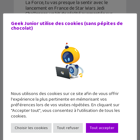
La Force, tu vas presque la sentir avec le
lancement en France de Star Wars Jedi
Challenges, un kit de réalité augmentée sur
le thème de Star Wars. Petit Padawan, tu as
Geek Junior utilise des cookies (sans pépites de
toujours rêvé de combattre
chocolat)
Nous utilisons des cookies sur ce site afin de vous offrir
l'expérience la plus pertinente en mémorisant vos
préférences lors de vos visites répétées. En cliquant sur
"Accepter tout", vous consentez à l'utilisation de tous les
cookies.
Choisir les cookies
Tout refuser
Tout accepter
La réalité augmentée c’est quoi ?
HoloLens de Microsoft te donne