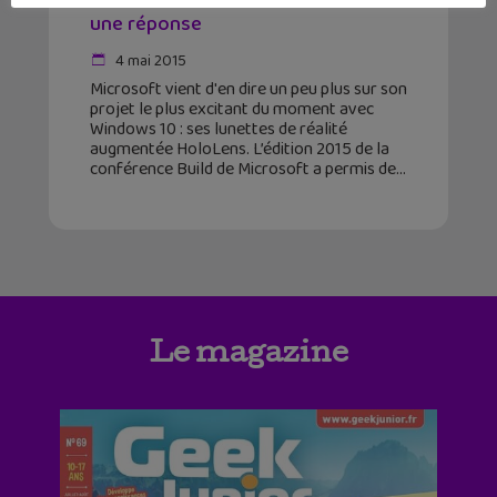
une réponse
4 mai 2015
Microsoft vient d'en dire un peu plus sur son
projet le plus excitant du moment avec
Windows 10 : ses lunettes de réalité
augmentée HoloLens. L’édition 2015 de la
conférence Build de Microsoft a permis de
Le magazine