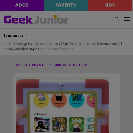
ADOS
PARENTS
KIDS
Tendances
Les sorties geek de l’été à Paris : One Piece au musée Grévin, Zoo Art
Show, Passion Japon…
Accueil
Posts Tagged "application jeunesse"