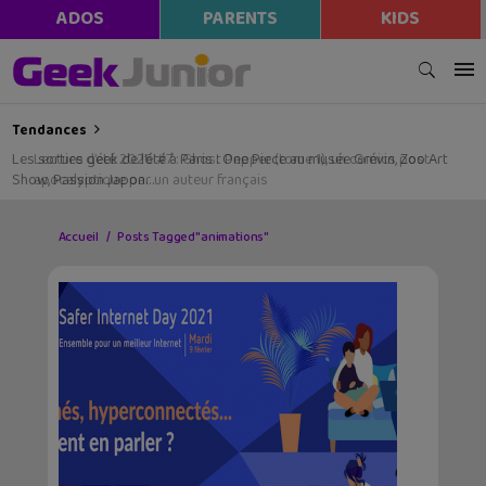
ADOS
PARENTS
KIDS
Tendances
Les sorties geek de l’été à Paris : One Piece au musée Grévin, Zoo Art
Show, Passion Japon…
Accueil
Posts Tagged "animations"