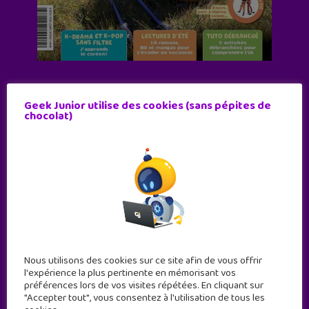
Abonne-toi !
Geek Junior utilise des cookies (sans pépites de
11 numéros par an
chocolat)
JE M'ABONNE !
Nous utilisons des cookies sur ce site afin de vous offrir
l'expérience la plus pertinente en mémorisant vos
préférences lors de vos visites répétées. En cliquant sur
"Accepter tout", vous consentez à l'utilisation de tous les