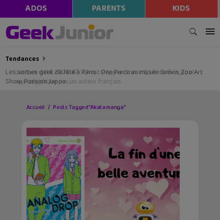
ADOS
PARENTS
KIDS
Tendances
Les sorties geek de l’été à Paris : One Piece au musée Grévin, Zoo Art
Show, Passion Japon…
Accueil
Posts Tagged "Akata manga"