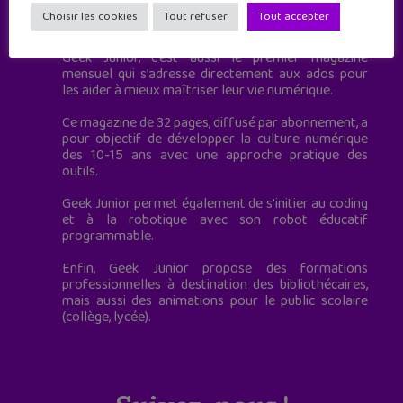
Geek Junior est le premier site de culture numérique
Choisir les cookies
Tout refuser
Tout accepter
à destination des adolescents.
Geek Junior, c’est aussi le premier magazine
mensuel qui s’adresse directement aux ados pour
les aider à mieux maîtriser leur vie numérique.
Ce magazine de 32 pages, diffusé par abonnement, a
pour objectif de développer la culture numérique
des 10-15 ans avec une approche pratique des
outils.
Geek Junior permet également de s'initier au coding
et à la robotique avec son robot éducatif
programmable.
Enfin, Geek Junior propose des formations
professionnelles à destination des bibliothécaires,
mais aussi des animations pour le public scolaire
(collège, lycée).