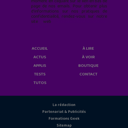
moment en cliquant sur le lien en bas de
page de nos emails. Pour obtenir plus
d'informations sur nos pratiques de
confidentialité, rendez-vous sur notre
site web
geekjunior.fr/informations-
cookies/
ACCUEIL
À LIRE
ACTUS
À VOIR
APPLIS
BOUTIQUE
TESTS
CONTACT
TUTOS
La rédaction
Partenariat & Publicités
Formations Geek
Sitemap