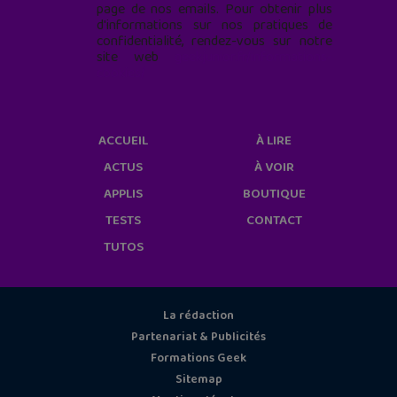
page de nos emails. Pour obtenir plus
d'informations sur nos pratiques de
confidentialité, rendez-vous sur notre
site web
geekjunior.fr/informations-
cookies/
ACCUEIL
À LIRE
ACTUS
À VOIR
APPLIS
BOUTIQUE
TESTS
CONTACT
TUTOS
La rédaction
Partenariat & Publicités
Formations Geek
Sitemap