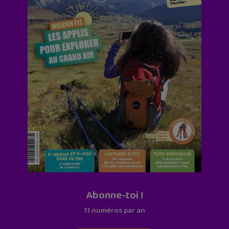
Abonne-toi !
11 numéros par an