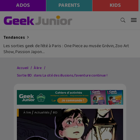
ADOS
PARENTS
KIDS
Tendances
Les sorties geek de l’été à Paris : One Piece au musée Grévin, Zoo Art
Show, Passion Japon…
Accueil
À lire
Sortie BD : dans La cité des illusions, l’aventure continue !
/
/
À lire
Actualités
BD