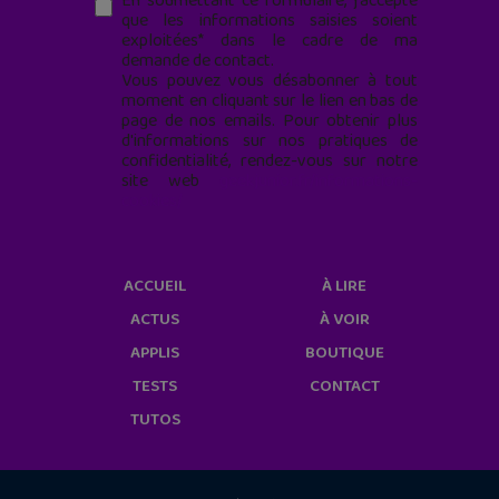
En soumettant ce formulaire, j’accepte
que les informations saisies soient
exploitées* dans le cadre de ma
demande de contact.
Vous pouvez vous désabonner à tout
moment en cliquant sur le lien en bas de
page de nos emails. Pour obtenir plus
d'informations sur nos pratiques de
confidentialité, rendez-vous sur notre
site web
geekjunior.fr/informations-
cookies/
ACCUEIL
À LIRE
ACTUS
À VOIR
APPLIS
BOUTIQUE
TESTS
CONTACT
TUTOS