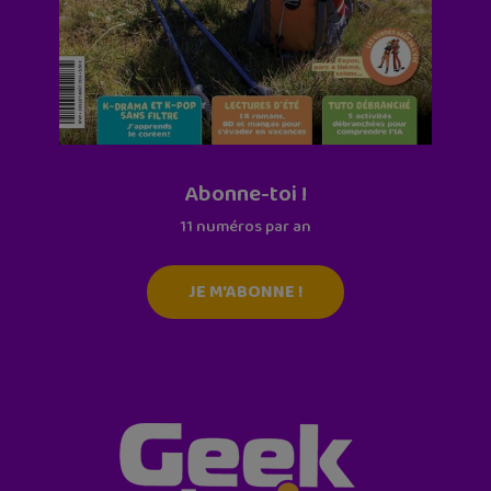
Abonne-toi !
11 numéros par an
JE M'ABONNE !