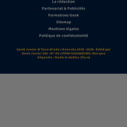
La rédaction
Partenariat & Publicités
Formations Geek
Sitemap
Mentions légales
Politique de confidentialité
Geek Junior © Tous droits réservés 2015 - 2025 - Édité par
Geek Junior SAS - N° de CPPAP 0621W93953. Marque
déposée - Made in Gaillac (Tarn)