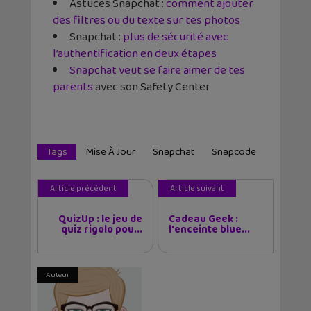
Astuces Snapchat :
comment ajouter
des filtres ou du texte sur tes photos
Snapchat :
plus de sécurité avec
l’authentification en deux étapes
Snapchat veut se faire aimer de tes
parents
avec son Safety Center
Tags
Mise À Jour
Snapchat
Snapcode
Article précédent
Article suivant
QuizUp : le jeu de
Cadeau Geek :
quiz rigolo pou...
l'enceinte blue...
Auteur