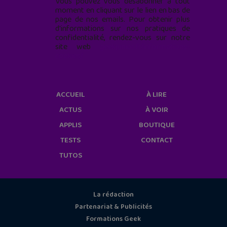
Vous pouvez vous désabonner à tout
moment en cliquant sur le lien en bas de
page de nos emails. Pour obtenir plus
d'informations sur nos pratiques de
confidentialité, rendez-vous sur notre
site web
geekjunior.fr/informations-
cookies/
ACCUEIL
À LIRE
ACTUS
À VOIR
APPLIS
BOUTIQUE
TESTS
CONTACT
TUTOS
La rédaction
Partenariat & Publicités
Formations Geek