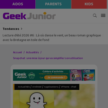
modal-check
ADOS
PARENTS
KIDS
Tendances
Lecture d’été 2026 #6 : Là où danse le vent, un beau roman graphique
avec la Bretagne en toile de fond
Accueil
Actualités
Snapchat : une mise à jour qui va simplifier son utilisation
/
/
/
Actualités
Android
Applications
iPhone - iPad