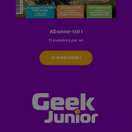
Abonne-toi !
11 numéros par an
JE M'ABONNE !