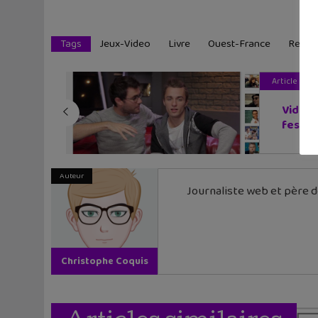
Tags
Jeux-Video
Livre
Ouest-France
Retro
Article pré
Video C
festival
Auteur
Journaliste web et père de
Christophe Coquis