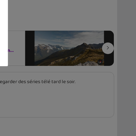
s An...
garder des séries télé tard le soir.