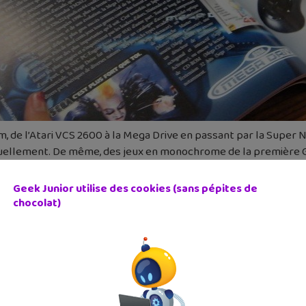
, de l’Atari VCS 2600 à la Mega Drive en passant par la Super N
actuellement. De même, des jeux en monochrome de la première 
Geek Junior utilise des cookies (sans pépites de
 mais jamais ennuyeux, c’est tout un pan de l’histoire des jeux
chocolat)
 cm x 22, 5 cm – 120 pages – 150 photos –
s.