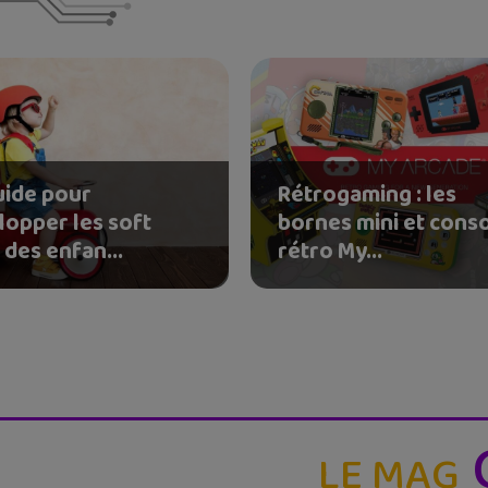
uide pour
Rétrogaming : les
lopper les soft
bornes mini et cons
s des enfan...
rétro My...
LE MAG