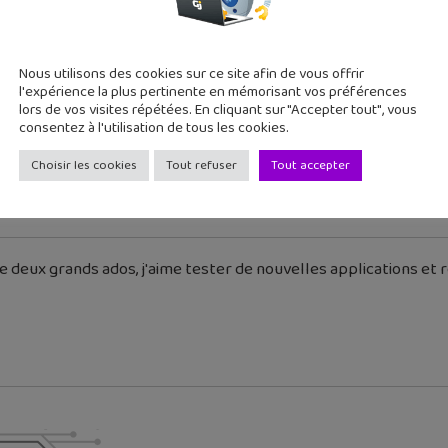
gaming
Nous utilisons des cookies sur ce site afin de vous offrir
l'expérience la plus pertinente en mémorisant vos préférences
lors de vos visites répétées. En cliquant sur "Accepter tout", vous
cédent
Article suivant
consentez à l'utilisation de tous les cookies.
ity 2015 Paris, le
L'univers du «Seigneur de
Choisir les cookies
Tout refuser
Tout accepter
...
 deux grands ados, j'aime tester de nouvelles applications et re