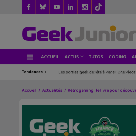
ACCUEIL
TUTOS
CODING
ACTUS
A
Tendances
Les sorties geek de l’été à Paris : One Pie
Accueil
Actualités
Rétrogaming : le livre pour découvr