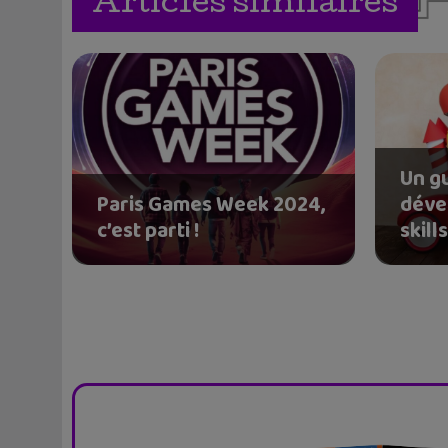
Articles similaires
Un g
Paris Games Week 2024,
déve
c’est parti !
skill