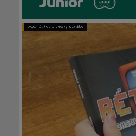
/
/
Actualités
Culture Geek
Jeux video