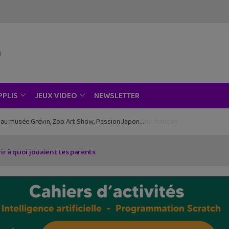
NEWSLETTER
PPLIS
JEUX VIDEO
ce au musée Grévin, Zoo Art Show, Passion Japon…
ir à quoi jouaient tes parents