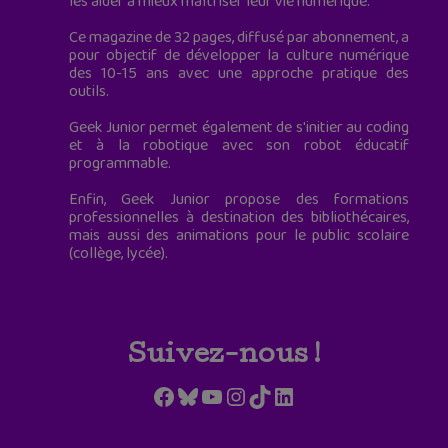
les aider à mieux maîtriser leur vie numérique.
Ce magazine de 32 pages, diffusé par abonnement, a
pour objectif de développer la culture numérique
des 10-15 ans avec une approche pratique des
outils.
Geek Junior permet également de s'initier au coding
et à la robotique avec son robot éducatif
programmable.
Enfin, Geek Junior propose des formations
professionnelles à destination des bibliothécaires,
mais aussi des animations pour le public scolaire
(collège, lycée).
Suivez-nous !
Facebook
Bluesky
YouTube
Instagram
TikTok
LinkedIn