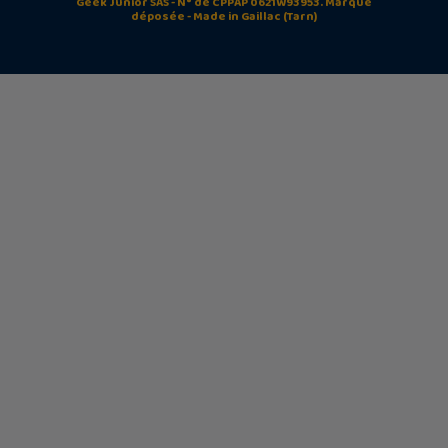
Geek Junior SAS - N° de CPPAP 0621W93953. Marque
déposée - Made in Gaillac (Tarn)