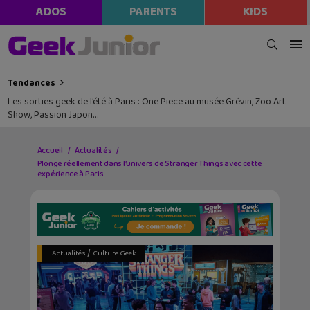
ADOS
PARENTS
KIDS
Tendances
Les sorties geek de l’été à Paris : One Piece au musée Grévin, Zoo Art
Show, Passion Japon…
Accueil
Actualités
Plonge réellement dans l’univers de Stranger Things avec cette
expérience à Paris
/
Actualités
Culture Geek