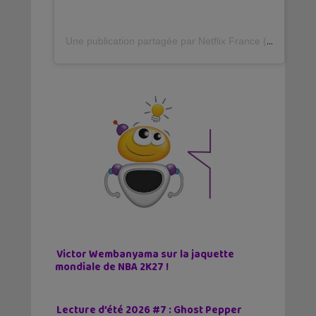
U
ne publication partagée par Netflix France (@netflixfr)
Victor Wembanyama sur la jaquette
mondiale de NBA 2K27 !
Lecture d’été 2026 #7 : Ghost Pepper