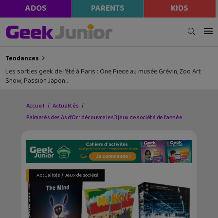
ADOS
PARENTS
KIDS
Tendances
Les sorties geek de l’été à Paris : One Piece au musée Grévin, Zoo Art
Show, Passion Japon…
Accueil
Actualités
Palmarès des As d’Or : découvre les 3 jeux de société de l’année
/
Actualités
Jeux de société