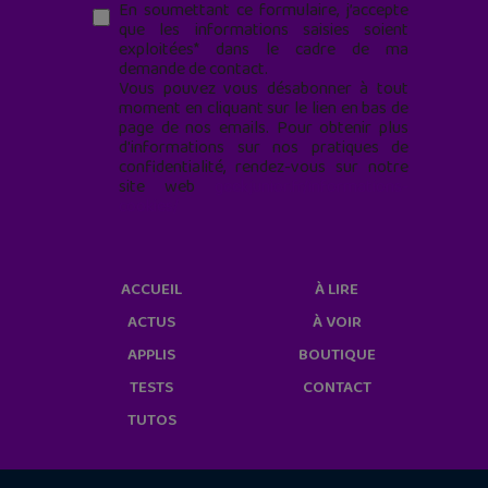
En soumettant ce formulaire, j’accepte
que les informations saisies soient
exploitées* dans le cadre de ma
demande de contact.
Vous pouvez vous désabonner à tout
moment en cliquant sur le lien en bas de
page de nos emails. Pour obtenir plus
d'informations sur nos pratiques de
confidentialité, rendez-vous sur notre
site web
geekjunior.fr/informations-
cookies/
ACCUEIL
À LIRE
ACTUS
À VOIR
APPLIS
BOUTIQUE
TESTS
CONTACT
TUTOS