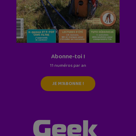
Abonne-toi !
11 numéros par an
JE M'ABONNE !