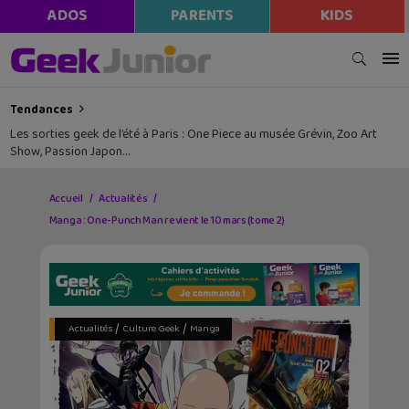
ADOS
PARENTS
KIDS
Tendances
Les sorties geek de l’été à Paris : One Piece au musée Grévin, Zoo Art
Show, Passion Japon…
Accueil
Actualités
Manga : One-Punch Man revient le 10 mars (tome 2)
/
/
Actualités
Culture Geek
Manga