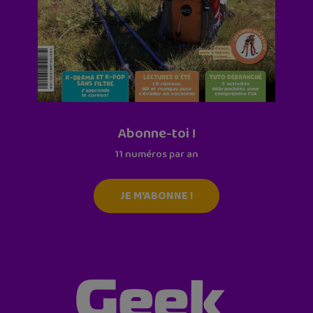
Abonne-toi !
11 numéros par an
JE M'ABONNE !