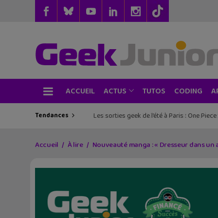
ACCUEIL
TUTOS
CODING
ACTUS
A
Tendances
Les sorties geek de l’été à Paris : One Pie
Accueil
À lire
Nouveauté manga : « Dresseur dans un a