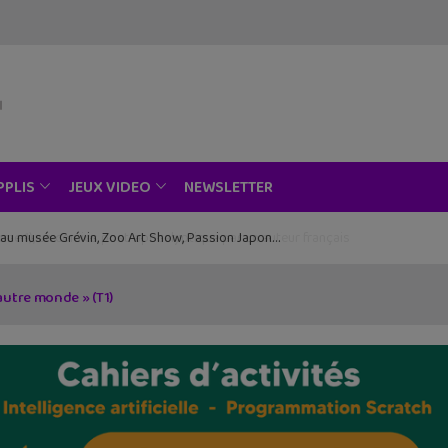
NEWSLETTER
PPLIS
JEUX VIDEO
ce au musée Grévin, Zoo Art Show, Passion Japon…
utre monde » (T1)