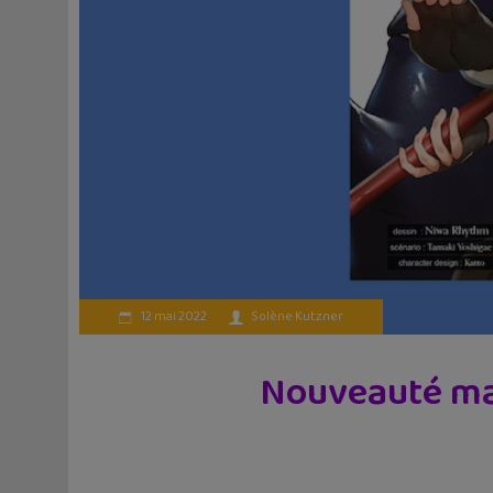
12 mai 2022
Solène Kutzner
Nouveauté man