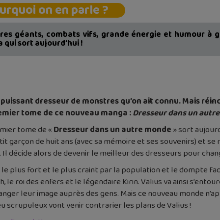
urquoi on en parle ?
res géants, combats vifs, grande énergie et humour à go
qui sort aujourd’hui !
us puissant dresseur de monstres qu’on ait connu. Mais réi
premier tome de ce nouveau manga :
Dresseur dans un autr
remier tome de «
Dresseur dans un autre monde
» sort aujourd
tit garçon de huit ans (avec sa mémoire et ses souvenirs) et se 
l décide alors de devenir le meilleur des dresseurs pour chang
 le plus fort et le plus craint par la population et le dompte 
 le roi des enfers et le légendaire Kirin. Valius va ainsi s’ento
hanger leur image auprès des gens. Mais ce nouveau monde n’ap
scrupuleux vont venir contrarier les plans de Valius !