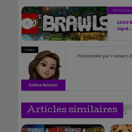
Article pré
LEGO B
signé..
Auteur
Passionnée par l'univers d
Solène Kutzner
Articles similaires