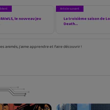
cédent
Article suivant
RAWLS, le nouveau jeu
La troisième saison de L
.
Death...
es animés, j'aime apprendre et faire découvrir !