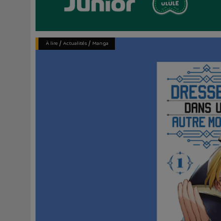
/
/
À lire
Actualités
Manga