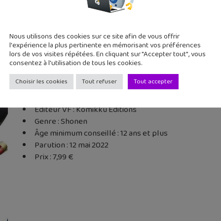
Nous utilisons des cookies sur ce site afin de vous offrir
l'expérience la plus pertinente en mémorisant vos préférences
lors de vos visites répétées. En cliquant sur "Accepter tout", vous
Infos pratiques :
consentez à l'utilisation de tous les cookies.
Choisir les cookies
Tout refuser
Tout accepter
Dessin : NIWA Rhythm et KATTO
Scènario : YOSHIGAE Tamaki
Éditeur VF : Komikku Editions
Genre : Shonen
Âge minimum conseillé : 12 ans et plus
Parution : 12 mai 2022
Prix : 7,99 €