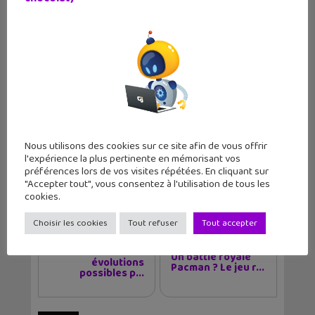
✕
Découvre tous les jeux
vidéo que nous avons testé
(et notre avis dessus)
À lire aussi :
Immortals
Fenyx Rising, un jeu entre
Zelda et Assassin’s Creed
Nous utilisons des cookies sur ce site afin de vous offrir
l'expérience la plus pertinente en mémorisant vos
préférences lors de vos visites répétées. En cliquant sur
"Accepter tout", vous consentez à l'utilisation de tous les
cookies.
Article précédent
Article suivant
Choisir les cookies
Tout refuser
Tout accepter
Les futures
Un battle royale
évolutions
Pacman ? Le jeu r...
possibles p...