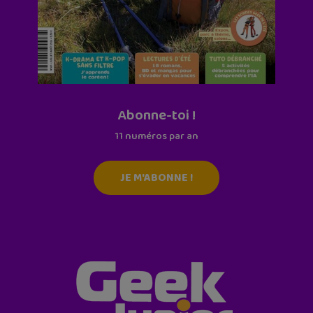
Abonne-toi !
11 numéros par an
JE M'ABONNE !