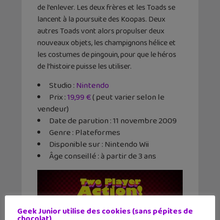
de l’enlever. Les deux frères et les Toads se
lancent à la poursuite des Koopas. Deux
autres Toads vont alors propulser deux
nouveaux objets, les champignons hélice et
les costumes de pingouin, pour que le héros
de l’histoire puisse les utiliser.
Studio :
Nintendo
Prix :
19,99 €
( peut varier selon le
vendeur)
Date de parution : 11 novembre 2009
Genre : Plateformes
Disponible sur : Nintendo Wii
Âge conseillé : à partir de 3 ans
Geek Junior utilise des cookies (sans pépites de
chocolat)