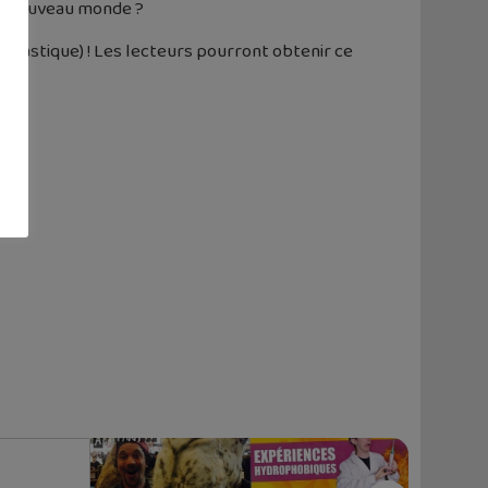
 ce nouveau monde ?
e plastique) ! Les lecteurs pourront obtenir ce