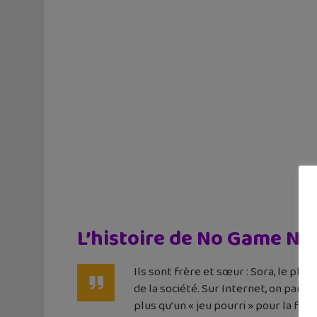
L’histoire de No Game No 
Ils sont frère et sœur : Sora, le plu
de la société. Sur Internet, on parle
plus qu’un « jeu pourri » pour la fr