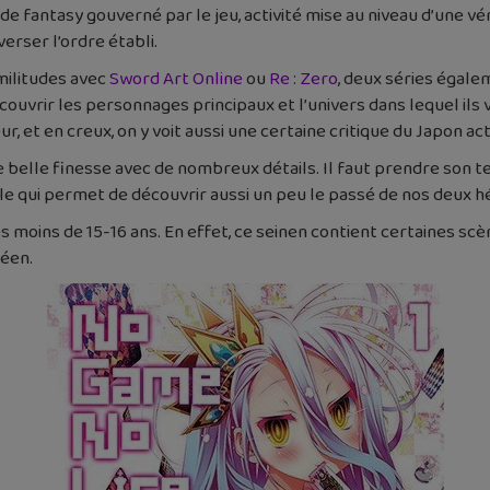
de fantasy gouverné par le jeu, activité mise au niveau d’une vér
erser l’ordre établi.
militudes avec
Sword Art Online
ou
Re : Zero
, deux séries égale
vrir les personnages principaux et l’univers dans lequel ils vo
r, et en creux, on y voit aussi une certaine critique du Japon a
e belle finesse avec de nombreux détails. Il faut prendre son t
le qui permet de découvrir aussi un peu le passé de nos deux hé
oins de 15-16 ans. En effet, ce seinen contient certaines scèn
péen.