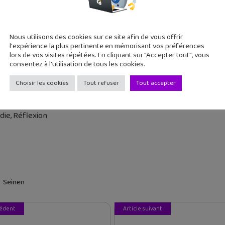
 Ces deux rebuts de la société deviendront-ils les sauveurs de
que les éditions Ototo lancent une opération clear file (pochett
u tome 1 du manga No Game No Life.
Nous utilisons des cookies sur ce site afin de vous offrir
l'expérience la plus pertinente en mémorisant vos préférences
lors de vos visites répétées. En cliquant sur "Accepter tout", vous
consentez à l'utilisation de tous les cookies.
Choisir les cookies
Tout refuser
Tout accepter
die, Réflexion
Seinen
cédent
Article suivant