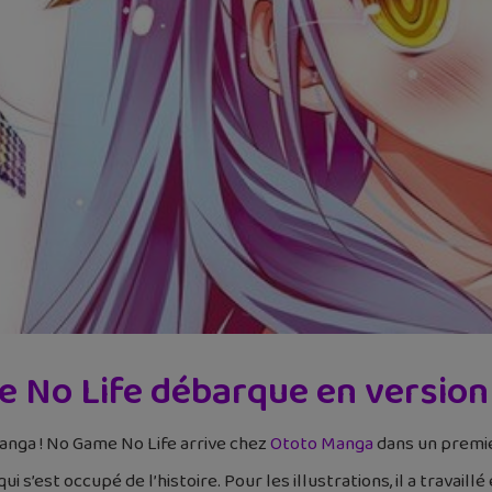
 No Life débarque en version
 manga ! No Game No Life arrive chez
Ototo Manga
dans un premie
ui s’est occupé de l’histoire. Pour les illustrations, il a travail