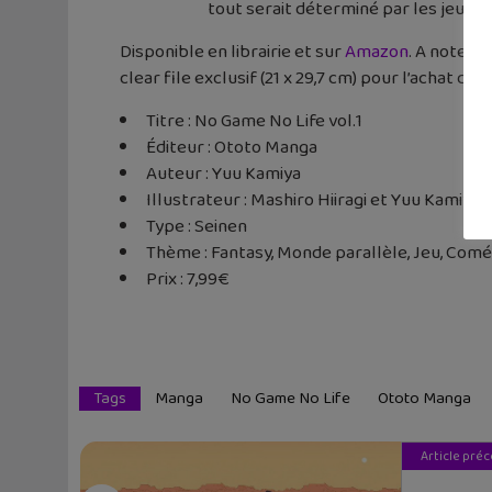
tout serait déterminé par les jeux !
Disponible en librairie et sur
Amazon
. A noter 
clear file exclusif (21 x 29,7 cm) pour l’achat d
Titre : No Game No Life vol.1
Éditeur : Ototo Manga
Auteur : Yuu Kamiya
Illustrateur : Mashiro Hiiragi et Yuu Kamiya
Type : Seinen
Thème : Fantasy, Monde parallèle, Jeu, Comé
Prix : 7,99€
Tags
Manga
No Game No Life
Ototo Manga
Article pré