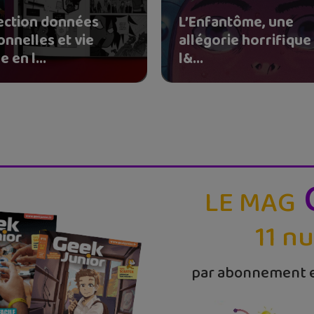
ection données
L’Enfantôme, une
onnelles et vie
allégorie horrifique
e en l...
l&...
LE MAG
11 n
par abonnement e