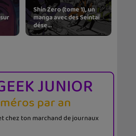
Shin Zero (tome 1), un
 sur
manga avec des Seintaï
dése...
GEEK JUNIOR
uméros par an
t chez ton marchand de journaux