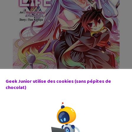
Geek Junior utilise des cookies (sans pépites de
chocolat)
Life
s grand est sans emploi, la plus jeune, Shiro, est déscolarisée. 
 d’eux comme une véritable légende urbaine, au vu de leur talent 
atrie. Mais un beau jour, quelqu’un se surnommant « Dieu » les