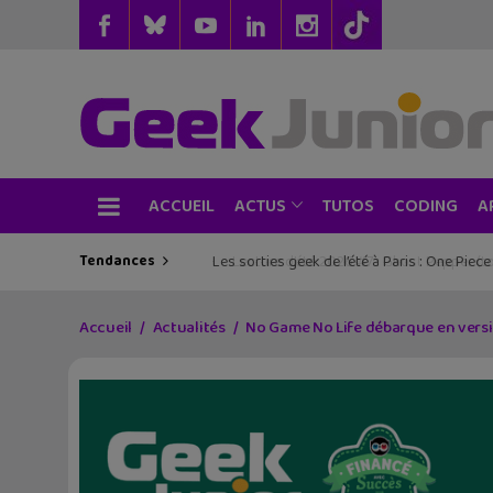
ACCUEIL
TUTOS
CODING
ACTUS
A
Tendances
Les sorties geek de l’été à Paris : One Pie
Accueil
Actualités
No Game No Life débarque en vers