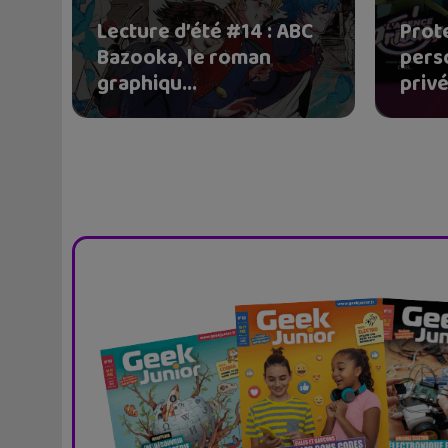
Lecture d’été #14 : ABC
Prot
Bazooka, le roman
pers
graphiqu...
privé