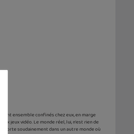
Ils vivent ensemble confinés chez eux, en marge
aux jeux vidéo. Le monde réel, lui, n’est rien de
 transporte soudainement dans un autre monde où