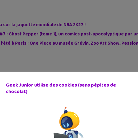
sur la jaquette mondiale de NBA 2K27 !
#7 : Ghost Pepper (tome 1), un comics post-apocalyptique par u
 l’été à Paris : One Piece au musée Grévin, Zoo Art Show, Passi
Geek Junior utilise des cookies (sans pépites de
chocolat)
cédent
Article suivant
ChatGPT : l’IA qui écrit
L sanctionne Tiktok
(presque)...