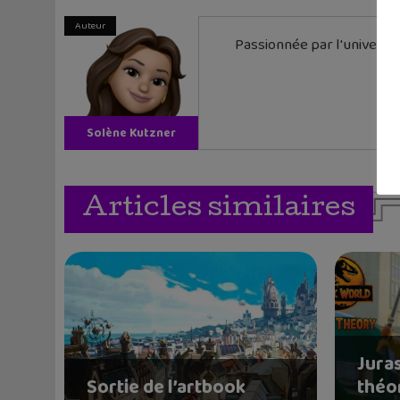
Auteur
Passionnée par l'univers d
Solène Kutzner
Articles similaires
Juras
Sortie de l’artbook
théo