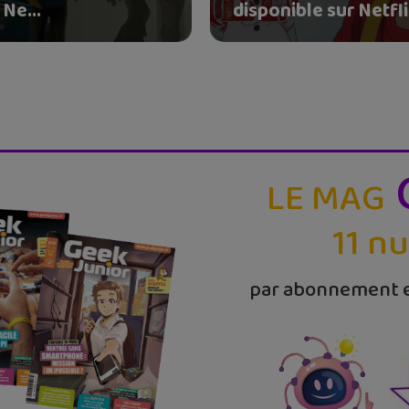
 Ne...
disponible sur Netfl
LE MAG
11 n
par abonnement e