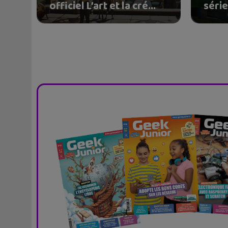
officiel L’art et la cré...
série