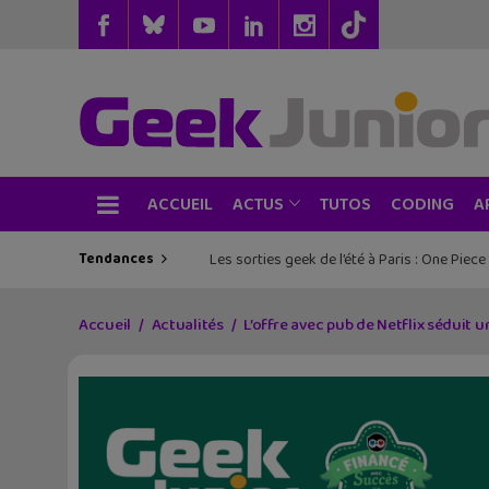
ACCUEIL
TUTOS
CODING
ACTUS
A
Tendances
Les sorties geek de l’été à Paris : One Pie
Accueil
Actualités
L’offre avec pub de Netflix séduit 