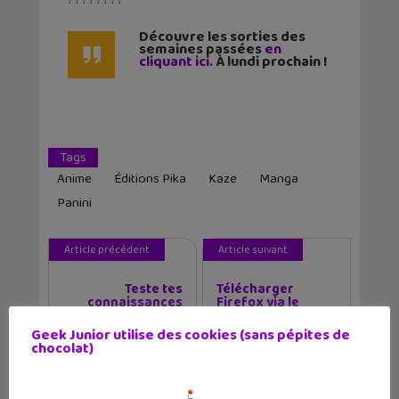
Découvre les sorties des
semaines passées
en
cliquant ici.
À lundi prochain !
Tags
Anime
Éditions Pika
Kaze
Manga
Panini
Article précédent
Article suivant
Teste tes
Télécharger
connaissances
Firefox via le
numériques...
Windows...
Geek Junior utilise des cookies (sans pépites de
chocolat)
Auteur