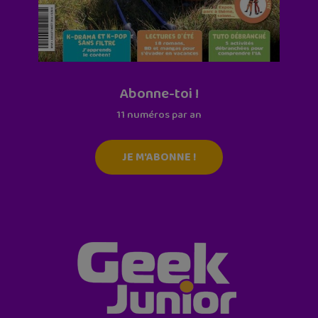
Abonne-toi !
11 numéros par an
JE M'ABONNE !