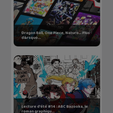
Dragon Ball, One Piece, Naturo… Plus
d&rsquo...
Lecture d’été #14 : ABC Bazooka, le
roman graphiqu...