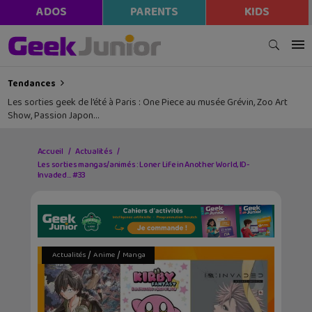
ADOS
PARENTS
KIDS
Tendances
Les sorties geek de l’été à Paris : One Piece au musée Grévin, Zoo Art
Show, Passion Japon…
Accueil
Actualités
Les sorties mangas/animés : Loner Life in Another World, ID-
Invaded… #33
/
/
Actualités
Anime
Manga