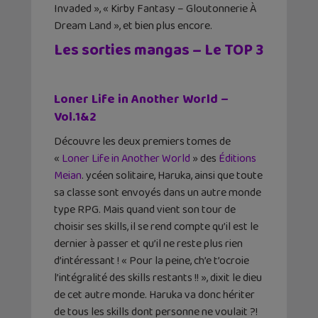
Invaded », « Kirby Fantasy – Gloutonnerie À
Dream Land », et bien plus encore.
Les sorties mangas – Le TOP 3
Loner Life in Another World –
Vol.1&2
Découvre les deux premiers tomes de
«
Loner Life in Another World
» des
Éditions
Meian
. ycéen solitaire, Haruka, ainsi que toute
sa classe sont envoyés dans un autre monde
type RPG. Mais quand vient son tour de
choisir ses skills, il se rend compte qu’il est le
dernier à passer et qu’il ne reste plus rien
d’intéressant ! « Pour la peine, ch’e t’ocroie
l’intégralité des skills restants !! », dixit le dieu
de cet autre monde. Haruka va donc hériter
de tous les skills dont personne ne voulait ?!