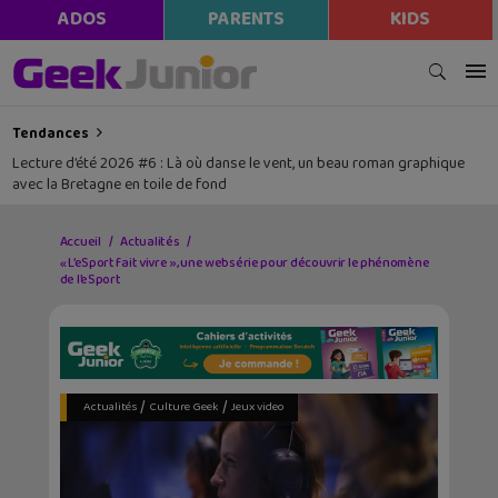
modal-check
ADOS
PARENTS
KIDS
Tendances
Lecture d’été 2026 #6 : Là où danse le vent, un beau roman graphique
avec la Bretagne en toile de fond
Accueil
Actualités
« L’eSport fait vivre », une websérie pour découvrir le phénomène
de l’eSport
/
/
Actualités
Culture Geek
Jeux video