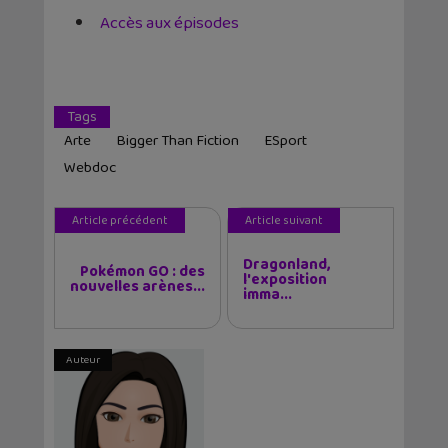
Accès aux épisodes
Tags
Arte
Bigger Than Fiction
ESport
Webdoc
Article précédent
Article suivant
Dragonland,
Pokémon GO : des
l'exposition
nouvelles arènes...
imma...
Auteur