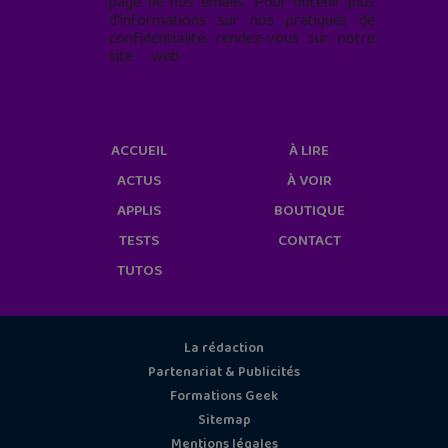
page de nos emails. Pour obtenir plus
d'informations sur nos pratiques de
confidentialité, rendez-vous sur notre
site web
geekjunior.fr/informations-
cookies/
ACCUEIL
À LIRE
ACTUS
À VOIR
APPLIS
BOUTIQUE
TESTS
CONTACT
TUTOS
La rédaction
Partenariat & Publicités
Formations Geek
Sitemap
Mentions légales