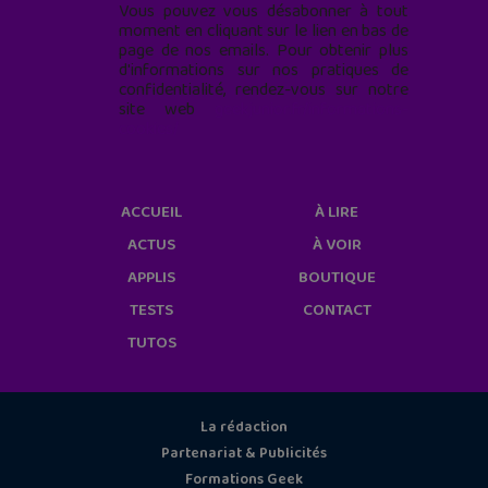
Vous pouvez vous désabonner à tout
moment en cliquant sur le lien en bas de
page de nos emails. Pour obtenir plus
d'informations sur nos pratiques de
confidentialité, rendez-vous sur notre
site web
geekjunior.fr/informations-
cookies/
ACCUEIL
À LIRE
ACTUS
À VOIR
APPLIS
BOUTIQUE
TESTS
CONTACT
TUTOS
La rédaction
Partenariat & Publicités
Formations Geek