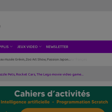
NEWSLETTER
PPLIS
JEUX VIDEO
ce au musée Grévin, Zoo Art Show, Passion Japon…
Puzzle Pets, Rocket Cars, The Lego movie video game…