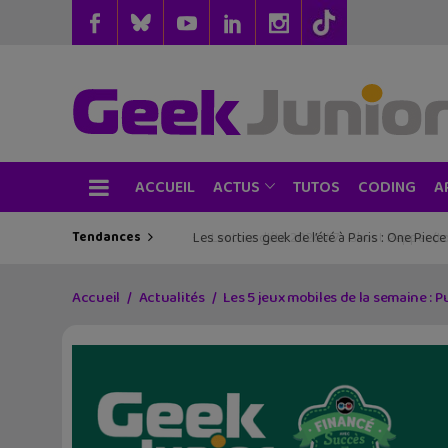
ACCUEIL
TUTOS
CODING
ACTUS
A
Tendances
Les sorties geek de l’été à Paris : One Pie
Accueil
Actualités
Les 5 jeux mobiles de la semaine : 