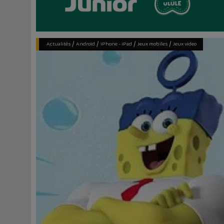
/
/
/
/
Actualités
Android
iPhone - iPad
Jeux mobiles
Jeux video