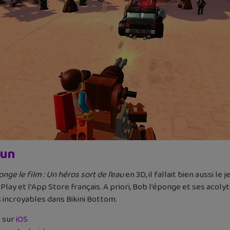
Run
onge le film : Un héros sort de l’eau
en 3D, il fallait bien aussi l
e Play et l’App Store français. A priori, Bob l’éponge et ses aco
s incroyables dans Bikini Bottom.
 sur
iOS