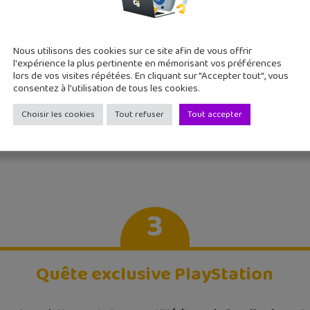
2
Nous utilisons des cookies sur ce site afin de vous offrir
Pas de multijoueur
l'expérience la plus pertinente en mémorisant vos préférences
lors de vos visites répétées. En cliquant sur "Accepter tout", vous
consentez à l'utilisation de tous les cookies.
t les rumeurs,
Hogwarts Legacy : L’Héritage de Poudlard
 Ecarlate et Violet
). L’aventure entière se fera en solo. N
Choisir les cookies
Tout refuser
Tout accepter
 le multijoueur.
3
Quête exclusive PlayStation