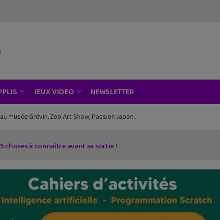
NEWSLETTER
PPLIS
JEUX VIDEO
ce au musée Grévin, Zoo Art Show, Passion Japon…
5 choses à connaître avant sa sortie !