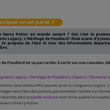
urquoi on en parle ?
u Harry Potter en monde ouvert ? Oui c’est la prome
ts Legacy : L’Héritage de Poudlard ! Mais avant d’y joue
r te propose de faire le tour des informations importa
ître.
e de Poudlard ne va pas tarder à sortir sur nos consoles. D
ogwarts Legacy : L’Héritage de Poudlard », clique ici ! Découvre tou
ttente, nous allons enfin pouvoir jouer à « Hogwarts Legacy : 
la magie noire, faire des potions, personnaliser la Salle sur De
 présentes dans la
bande-annonce
sont d’une qualité incroyable
univers d’Harry Potter.