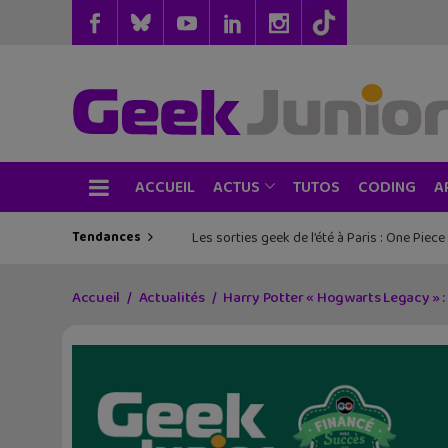
ACCUEIL
TUTOS
CODING
ACTUS
A
Tendances
Les sorties geek de l’été à Paris : One Pie
Accueil
Actualités
Harry Potter « Hogwarts Legacy » : 