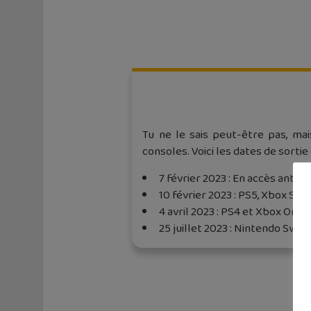
Tu ne le sais peut-être pas, ma
consoles. Voici les dates de sortie
7 février 2023 : En accès antic
10 février 2023 : PS5, Xbox Ser
4 avril 2023 : PS4 et Xbox One
25 juillet 2023 : Nintendo Swit