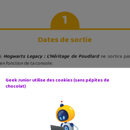
1
Dates de sortie
is
Hogwarts Legacy : L’Héritage de Poudlard
ne sortira p
 en fonction de ta console :
ipé sur PS5, Xbox Series X/S et PC, uniquement pour les éditions
Geek Junior utilise des cookies (sans pépites de
ies X/S et PC
chocolat)
ch